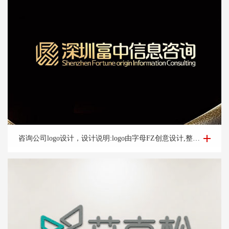
咨询公司logo设计-深圳富*咨询公司logo设计案例
咨询公司logo设计，设计说明:logo由字母FZ创意设计,整体方正大气,整体宛如图腾整体动态上扬,亮眼,体现好机会含义,整体设计简洁大气,易辨识让人过目不忘