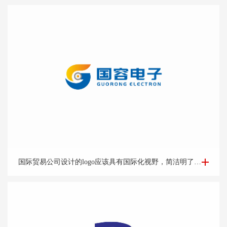
国际贸易Logo设计-外贸公司logo设计-logo设计公司
国际贸易公司设计的logo应该具有国际化视野，简洁明了的设计风格能够突出公司的专业和可靠形象。可以考虑运用地球、货物、货船等与贸易相关的元素，结合简洁的字体和线条，突出公司的国际化特点。