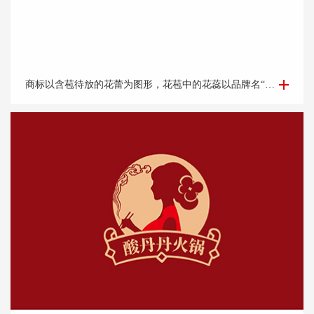
美容护肤商标设计-舒*薇商标设计
商标以含苞待放的花蕾为图形，花苞中的花蕊以品牌名“舒佧薇”中舒的首字母“s”为元素，象征着女性的s型身材，突出企业的行业属性，呵护每一个爱美的你。