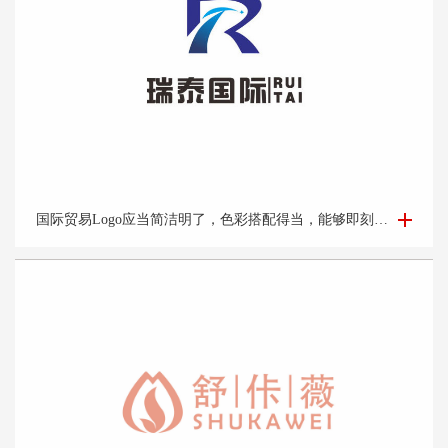
国际贸易Logo设计-外贸公司logo设计-logo设计公司
国际贸易Logo应当简洁明了，色彩搭配得当，能够即刻吸引目光并留下深刻印象。它应该能够体现企业的专业性和可靠性，并且在不同的文化背景下都能够被理解和接受。此外，Logo的设计还需考虑到其在各种媒介上的应用效果，如名片、网站、产品包装和宣传材料等。