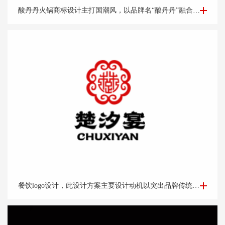
餐饮logo设计-酸丹丹火锅商标设计案例
酸丹丹火锅商标设计主打国潮风，以品牌名“酸丹丹”融合古典旗袍、优雅端庄的知性美，展现浓浓的复古请调，商标中的国潮祥云和古典书卷也突出了中式元素，“祥云”又代表了吉祥，喜庆，幸福，更有人间烟火的气息，象征这火锅的味道绝美，飘香四溢。
餐饮logo设计-楚*宴餐饮公司logo设计
餐饮logo设计，此设计方案主要设计动机以突出品牌传统老字号的品牌调性出发。以祥云纹路做外围。中心以“楚汉字的变形窗格轩辕造型，亭台楼阁酒肆的视觉印象，链接企业的行业特征