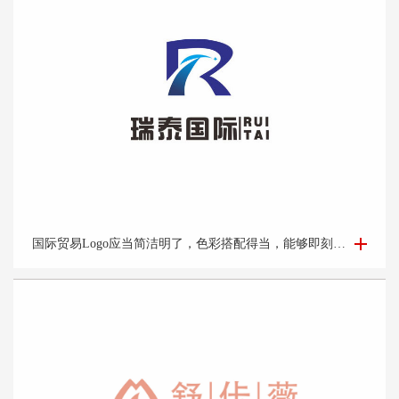
国际贸易Logo设计-外贸公司logo设计-logo设计公司
国际贸易Logo应当简洁明了，色彩搭配得当，能够即刻吸引目光并留下深刻印象。它应该能够体现企业的专业性和可靠性，并且在不同的文化背景下都能够被理解和接受。此外，Logo的设计还需考虑到其在各种媒介上的应用效果，如名片、网站、产品包装和宣传材料等。