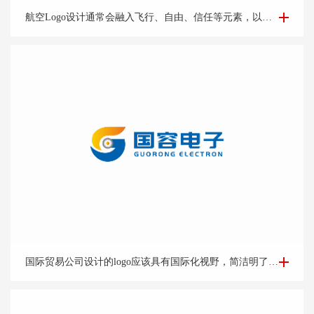
航空Logo设计-集团公司logo设计-logo设计公司
航空Logo设计通常会融入飞行、自由、信任等元素，以及公司的标志性色彩和字体，让人一眼就能联想到该航空公司。
国际贸易Logo设计-外贸公司logo设计-logo设计公司
国际贸易公司设计的logo应该具有国际化视野，简洁明了的设计风格能够突出公司的专业和可靠形象。可以考虑运用地球、货物、货船等与贸易相关的元素，结合简洁的字体和线条，突出公司的国际化特点。