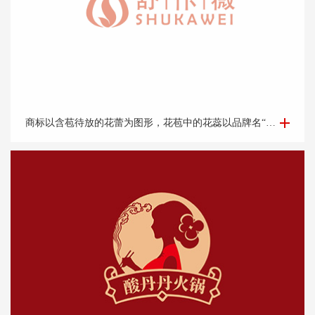
美容护肤商标设计-舒*薇商标设计
商标以含苞待放的花蕾为图形，花苞中的花蕊以品牌名“舒佧薇”中舒的首字母“s”为元素，象征着女性的s型身材，突出企业的行业属性，呵护每一个爱美的你。