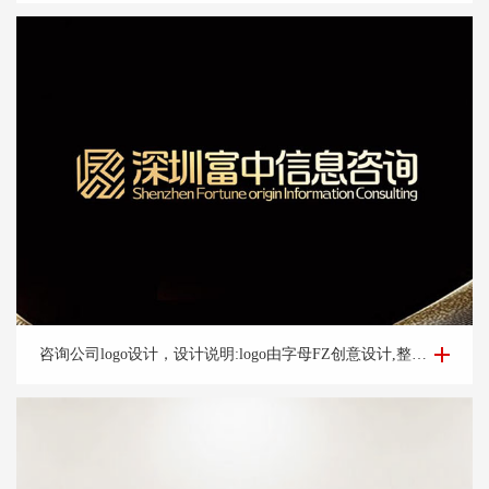
咨询公司logo设计-深圳富*咨询公司logo设计案例
咨询公司logo设计，设计说明:logo由字母FZ创意设计,整体方正大气,整体宛如图腾整体动态上扬,亮眼,体现好机会含义,整体设计简洁大气,易辨识让人过目不忘