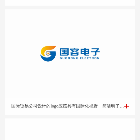
国际贸易Logo设计-外贸公司logo设计-logo设计公司
国际贸易公司设计的logo应该具有国际化视野，简洁明了的设计风格能够突出公司的专业和可靠形象。可以考虑运用地球、货物、货船等与贸易相关的元素，结合简洁的字体和线条，突出公司的国际化特点。