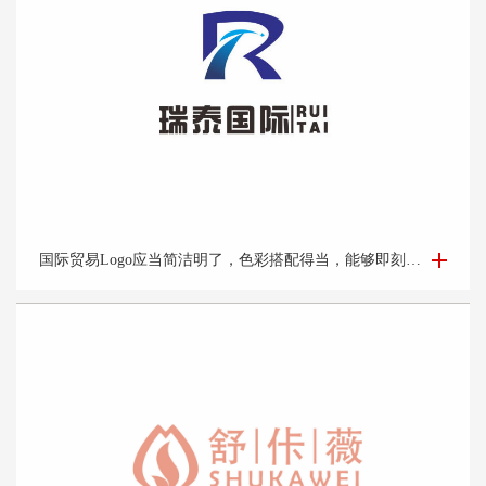
国际贸易Logo设计-外贸公司logo设计-logo设计公司
国际贸易Logo应当简洁明了，色彩搭配得当，能够即刻吸引目光并留下深刻印象。它应该能够体现企业的专业性和可靠性，并且在不同的文化背景下都能够被理解和接受。此外，Logo的设计还需考虑到其在各种媒介上的应用效果，如名片、网站、产品包装和宣传材料等。