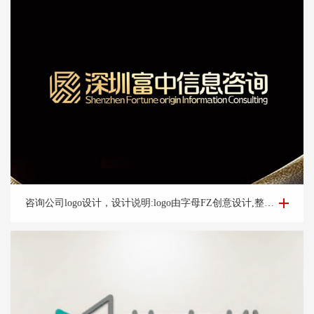
咨询公司logo设计-深圳富*咨询公司logo设计案例
咨询公司logo设计，设计说明:logo由字母FZ创意设计,整体方正大气,整体宛如图腾整体动态上扬,亮眼,体现好机会含义,整体设计简洁大气,易辨识让人过目不忘