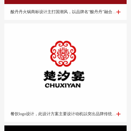
餐饮logo设计-酸丹丹火锅商标设计案例
酸丹丹火锅商标设计主打国潮风，以品牌名“酸丹丹”融合古典旗袍、优雅端庄的知性美，展现浓浓的复古请调，商标中的国潮祥云和古典书卷也突出了中式元素，“祥云”又代表了吉祥，喜庆，幸福，更有人间烟火的气息，象征这火锅的味道绝美，飘香四溢。
餐饮logo设计-楚*宴餐饮公司logo设计
餐饮logo设计，此设计方案主要设计动机以突出品牌传统老字号的品牌调性出发。以祥云纹路做外围。中心以“楚汉字的变形窗格轩辕造型，亭台楼阁酒肆的视觉印象，链接企业的行业特征