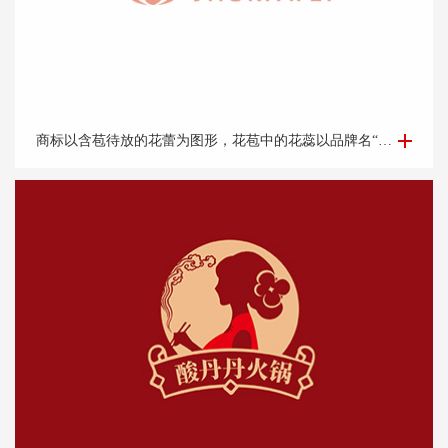
美容护肤商标设计-舒*薇商标设计
商标以含苞待放的花蕾为图形，花苞中的花蕊以品牌名“舒佧薇”中舒的首字母“s”为元素，象征着女性的s型身材，突出企业的行业属性，呵护每一个爱美的你。