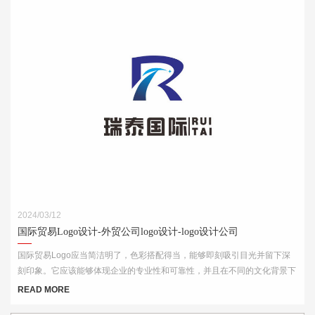
2024/03/12
国际贸易Logo设计-外贸公司logo设计-logo设计公司
国际贸易Logo应当简洁明了，色彩搭配得当，能够即刻吸引目光并留下深
刻印象。它应该能够体现企业的专业性和可靠性，并且在不同的文化背景下
都能够被理解和接受。此外，Logo的设计还需考虑到其在各种媒介上的应
READ MORE
用效果，如名片、网站、产品包装和宣传材料等。