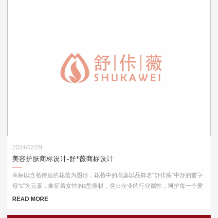
2024/02/29
美容护肤商标设计-舒*薇商标设计
商标以含苞待放的花蕾为图形，花苞中的花蕊以品牌名“舒佧薇”中舒的首字
母“s”为元素，象征着女性的s型身材，突出企业的行业属性，呵护每一个爱
美的你。
READ MORE