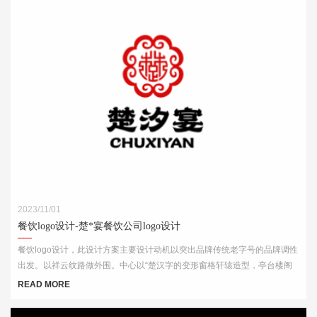
2023/11/01
餐饮logo设计-楚*宴餐饮公司logo设计
餐饮logo设计，此设计方案主要设计动机以突出品牌传统老字号的品牌调性
出发。以祥云纹路做外围。中心以“楚汉字的变形窗格轩辕造型，亭台楼阁
酒肆的视觉印象，链接企业的行业特征
READ MORE