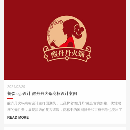
2024/02/29
餐饮logo设计-酸丹丹火锅商标设计案例
酸丹丹火锅商标设计主打国潮风，以品牌名“酸丹丹”融合古典旗袍、优雅端
庄的知性美，展现浓浓的复古请调，商标中的国潮祥云和古典书卷也突出了
中式元素，“祥云”又代表了吉祥，喜庆，幸福，更有人间烟火的气息，象征
READ MORE
这火锅的味道绝美，飘香四溢。