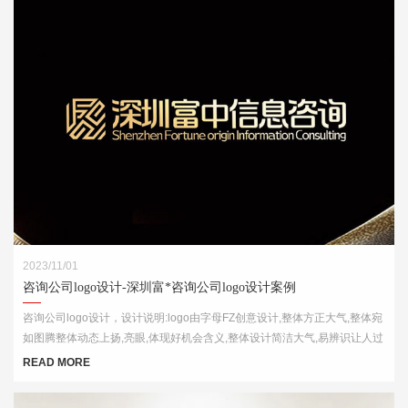
2023/11/01
咨询公司logo设计-深圳富*咨询公司logo设计案例
咨询公司logo设计，设计说明:logo由字母FZ创意设计,整体方正大气,整体宛
如图腾整体动态上扬,亮眼,体现好机会含义,整体设计简洁大气,易辨识让人过
目不忘
READ MORE