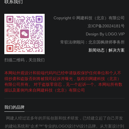
联系我们
Copyright © 网建科技（北京）有限公司
京ICP备20024181号
Design By
LOGO.VIP
常驻法律顾问：北京国枫律师事务所
新闻动态
|
解决方案
扫描二维码，关注我们
本网站外观设计和前端代码均已经申请版权保护任何单位和个人不
得抄袭和盗版否则将被我司起诉并曝光，版权归网建科技（北京）
有限公司所有。 对于盗版零容忍，见一个起诉一个。本网站所有数
据以及案例均来自网建科技（北京）有限公司
我们的品牌
网建人经过近多年的开拓创新和技术研发，已经建立起了自己开发
的建站系统和“企术™”专业的LOGO设计VI设计品牌。从方案设计到