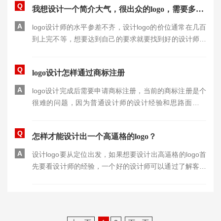
Q
我想设计一个简介大气，很出众的logo，需要多少钱？
A
logo设计师的水平参差不齐，设计logo的价位通常在几百
到上完不等，想要达到自己的要求就要找到好的设计师，
所以设计费用也会相对的有变动。
Q
logo设计怎样通过商标注册
A
logo设计完成后需要申请商标注册，当前的商标注册是个
很难的问题，因为普通设计师的设计经验和思路面比较
窄，通常设计出来的logo雷同度都很大，所以注册商标会
经常驳回。想要注册商标还是请经验足的设计师，设计出
Q
怎样才能设计出一个高逼格的logo？
的logo有风格且有专属度。
A
设计logo要从定位出发，如果想要设计出高逼格的logo首
先要看设计师的经验，一个好的设计师可以通过了解客户
需求后找到思路灵感，设计出客户想要的logo。