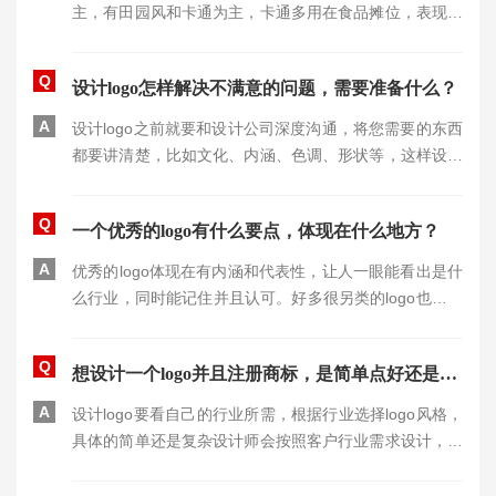
主，有田园风和卡通为主，卡通多用在食品摊位，表现可
爱，能吸引年轻人的目光。要重视当下流行的卡通人物形
象，可以借鉴到和食品相结合。表现出食品的独特性。
Q
设计logo怎样解决不满意的问题，需要准备什么？
A
设计logo之前就要和设计公司深度沟通，将您需要的东西
都要讲清楚，比如文化、内涵、色调、形状等，这样设计
师会有一个大概方向，如果自己没有思路就要看设计师水
平了，出了设计稿，感觉哪里不满意可以沟通修改，这样
Q
一个优秀的logo有什么要点，体现在什么地方？
慢慢完成logo设计。
A
优秀的logo体现在有内涵和代表性，让人一眼能看出是什
么行业，同时能记住并且认可。好多很另类的logo也可让
人们记住，但都是逗笑式的出现，体现不出企业文化和品
牌内涵，是没有意义的。
Q
想设计一个logo并且注册商标，是简单点好还是复杂些好？
A
设计logo要看自己的行业所需，根据行业选择logo风格，
具体的简单还是复杂设计师会按照客户行业需求设计，没
有一个准确的标准。