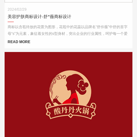
2024/02/29
美容护肤商标设计-舒*薇商标设计
商标以含苞待放的花蕾为图形，花苞中的花蕊以品牌名“舒佧薇”中舒的首字
母“s”为元素，象征着女性的s型身材，突出企业的行业属性，呵护每一个爱
美的你。
READ MORE