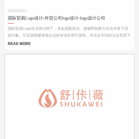
2024/03/12
国际贸易Logo设计-外贸公司logo设计-logo设计公司
国际贸易Logo应当简洁明了，色彩搭配得当，能够即刻吸引目光并留下深
刻印象。它应该能够体现企业的专业性和可靠性，并且在不同的文化背景下
都能够被理解和接受。此外，Logo的设计还需考虑到其在各种媒介上的应
READ MORE
用效果，如名片、网站、产品包装和宣传材料等。