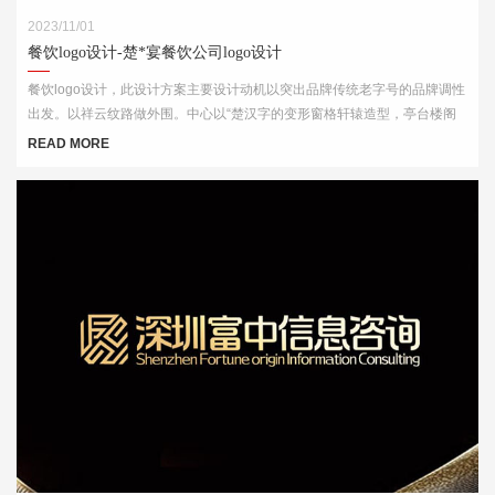
2023/11/01
餐饮logo设计-楚*宴餐饮公司logo设计
餐饮logo设计，此设计方案主要设计动机以突出品牌传统老字号的品牌调性
出发。以祥云纹路做外围。中心以“楚汉字的变形窗格轩辕造型，亭台楼阁
酒肆的视觉印象，链接企业的行业特征
READ MORE