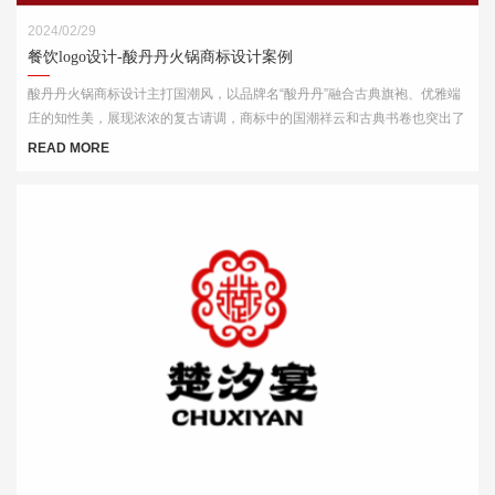
2024/02/29
餐饮logo设计-酸丹丹火锅商标设计案例
酸丹丹火锅商标设计主打国潮风，以品牌名“酸丹丹”融合古典旗袍、优雅端
庄的知性美，展现浓浓的复古请调，商标中的国潮祥云和古典书卷也突出了
中式元素，“祥云”又代表了吉祥，喜庆，幸福，更有人间烟火的气息，象征
READ MORE
这火锅的味道绝美，飘香四溢。