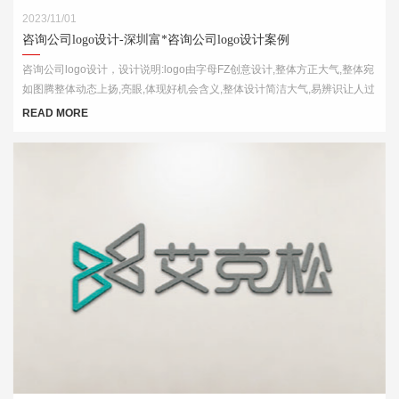
2023/11/01
咨询公司logo设计-深圳富*咨询公司logo设计案例
咨询公司logo设计，设计说明:logo由字母FZ创意设计,整体方正大气,整体宛
如图腾整体动态上扬,亮眼,体现好机会含义,整体设计简洁大气,易辨识让人过
目不忘
READ MORE