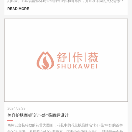
刻印象。它应该能够体现企业的专业性和可靠性，并且在不同的文化背景下
都能够被理解和接受。此外，Logo的设计还需考虑到其在各种媒介上的应
READ MORE
用效果，如名片、网站、产品包装和宣传材料等。
2024/02/29
美容护肤商标设计-舒*薇商标设计
商标以含苞待放的花蕾为图形，花苞中的花蕊以品牌名“舒佧薇”中舒的首字
母“s”为元素，象征着女性的s型身材，突出企业的行业属性，呵护每一个爱