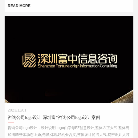
酒肆的视觉印象，链接企业的行业特征
READ MORE
2023/11/01
咨询公司logo设计-深圳富*咨询公司logo设计案例
咨询公司logo设计，设计说明:logo由字母FZ创意设计,整体方正大气,整体宛
如图腾整体动态上扬,亮眼,体现好机会含义,整体设计简洁大气,易辨识让人过