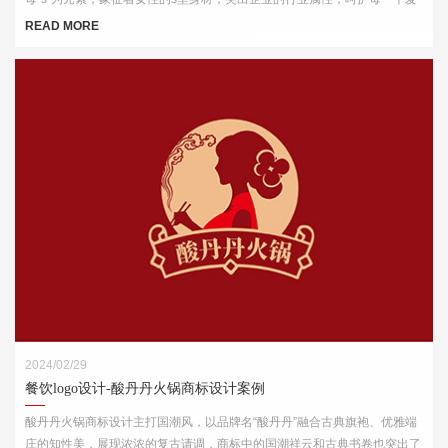
美的你。
READ MORE
2024/02/29
餐饮logo设计-酸丹丹火锅商标设计案例
酸丹丹火锅商标设计主打国潮风，以品牌名“酸丹丹”融合古典旗袍、优雅端
庄的知性美，展现浓浓的复古请调，商标中的国潮祥云和古典书卷也突出了