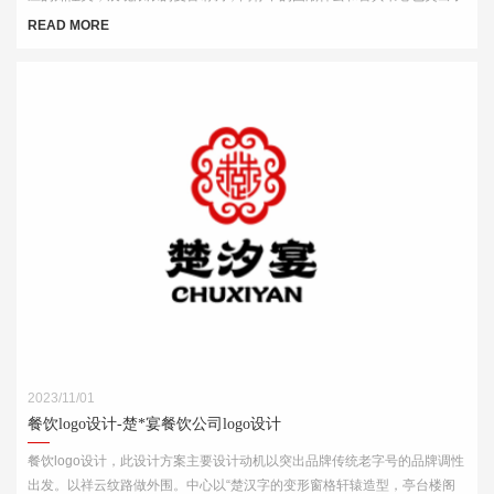
中式元素，“祥云”又代表了吉祥，喜庆，幸福，更有人间烟火的气息，象征
READ MORE
这火锅的味道绝美，飘香四溢。
2023/11/01
餐饮logo设计-楚*宴餐饮公司logo设计
餐饮logo设计，此设计方案主要设计动机以突出品牌传统老字号的品牌调性
出发。以祥云纹路做外围。中心以“楚汉字的变形窗格轩辕造型，亭台楼阁