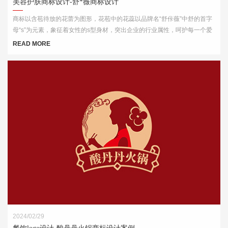
美容护肤商标设计-舒*薇商标设计
商标以含苞待放的花蕾为图形，花苞中的花蕊以品牌名“舒佧薇”中舒的首字
母“s”为元素，象征着女性的s型身材，突出企业的行业属性，呵护每一个爱
美的你。
READ MORE
2024/02/29