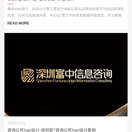
餐饮logo设计，此设计方案主要设计动机以突出品牌传统老字号的品牌调性
出发。以祥云纹路做外围。中心以“楚汉字的变形窗格轩辕造型，亭台楼阁
酒肆的视觉印象，链接企业的行业特征
READ MORE
2023/11/01
咨询公司logo设计-深圳富*咨询公司logo设计案例