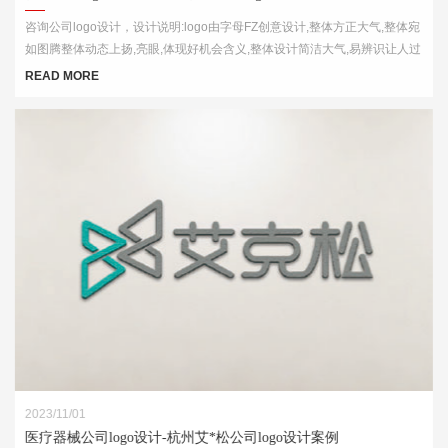
咨询公司logo设计，设计说明:logo由字母FZ创意设计,整体方正大气,整体宛
如图腾整体动态上扬,亮眼,体现好机会含义,整体设计简洁大气,易辨识让人过
目不忘
READ MORE
2023/11/01
医疗器械公司logo设计-杭州艾*松公司logo设计案例