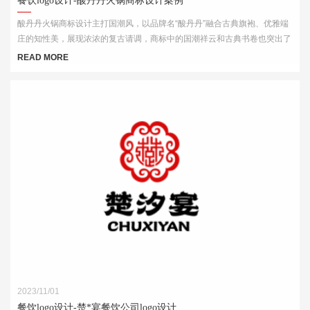
餐饮logo设计-酸丹丹火锅商标设计案例
酸丹丹火锅商标设计主打国潮风，以品牌名“酸丹丹”融合古典旗袍、优雅端
庄的知性美，展现浓浓的复古请调，商标中的国潮祥云和古典书卷也突出了
中式元素，“祥云”又代表了吉祥，喜庆，幸福，更有人间烟火的气息，象征
READ MORE
这火锅的味道绝美，飘香四溢。
2023/11/01
餐饮logo设计-楚*宴餐饮公司logo设计