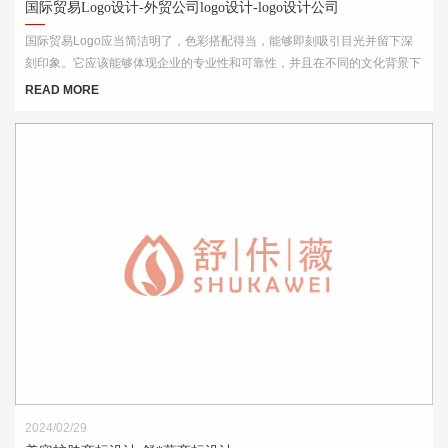
国际贸易Logo设计-外贸公司logo设计-logo设计公司
国际贸易Logo应当简洁明了，色彩搭配得当，能够即刻吸引目光并留下深
刻印象。它应该能够体现企业的专业性和可靠性，并且在不同的文化背景下
都能够被理解和接受。此外，Logo的设计还需考虑到其在各种媒介上的应
READ MORE
用效果，如名片、网站、产品包装和宣传材料等。
2024/02/29