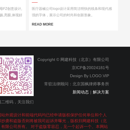
字母FZ创意设计,
医疗器械公司logo设计采用简洁明快的线条和现代感
扬,亮眼,体现好
强的字体，展示公司的时尚和创新形象。
人过目不忘
READ MORE
Copyright © 网建科技（北京）有限公司
京ICP备20024181号
Design By
LOGO.VIP
常驻法律顾问：北京国枫律师事务所
新闻动态
|
解决方案
描二维码，关注我们
网站外观设计和前端代码均已经申请版权保护任何单位和个人
得抄袭和盗版否则将被我司起诉并曝光，版权归网建科技（北
）有限公司所有。 对于盗版零容忍，见一个起诉一个。本网站