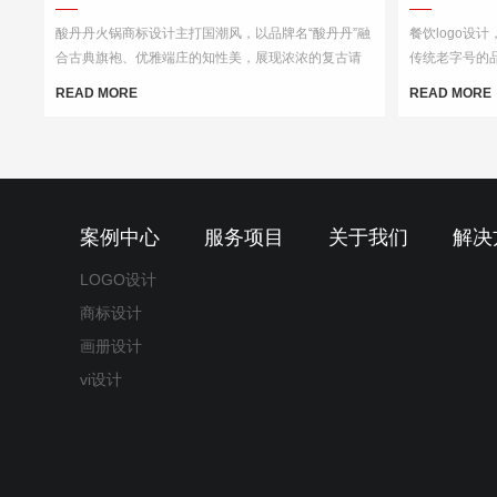
酸丹丹火锅商标设计主打国潮风，以品牌名“酸丹丹”融
餐饮logo设
合古典旗袍、优雅端庄的知性美，展现浓浓的复古请
传统老字号的
调，商标中的国潮祥云和古典书卷也突出了中式元
心以“楚汉字
READ MORE
READ MORE
素，“祥云”又代表了吉祥，喜庆，幸福，更有人间烟火
觉印象，链接
的气息，象征这火锅的味道绝美，飘香四溢。
案例中心
服务项目
关于我们
解决
LOGO设计
商标设计
画册设计
vi设计