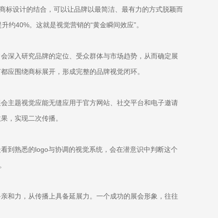
与商标设计的结合，可以让品牌以最简洁、最有力的方式脱颖而
约40%。这就是视觉营销的“黄金瞬间效应”。
常会深入研究品牌的定位、受众群体与市场趋势，从而确定展
节都应围绕商标展开，形成完整的品牌视觉闭环。
展会主题视觉应能无缝应用于官方网站、社交平台和电子邀请
效果，实现二次传播。
到熟悉的logo与协调的视觉系统，会在潜意识中判断这个
。
备亲和力，从传播上具备延展力。一个成功的展会形象，往往