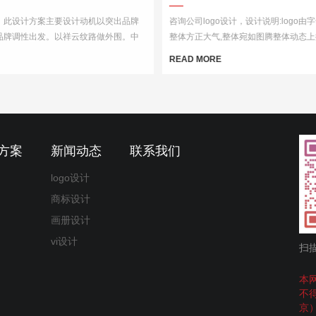
计，此设计方案主要设计动机以突出品牌
咨询公司logo设计，设计说明:logo由
品牌调性出发。以祥云纹路做外围。中
整体方正大气,整体宛如图腾整体动态上
的变形窗格轩辕造型，亭台楼阁酒肆的视
机会含义,整体设计简洁大气,易辨识让
READ MORE
企业的行业特征
方案
新闻动态
联系我们
logo设计
商标设计
画册设计
vi设计
扫
本
不
京