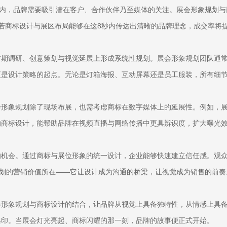
天内，品牌需要吸引潜在客户、合作伙伴乃至媒体的关注。展会形象规划
若商标设计与展区布局能够在这8秒内传达出清晰的品牌理念，成交率将提升
前期调研、创意策划与视觉延展上形成系统性规划。展会形象规划团队通
更是设计策略的起点。无论是灯箱海报、互动屏幕还是员工服装，所有细
会形象规划除了现场布展，也需考虑商标在数字媒体上的延展性。例如，
的商标设计，能帮助品牌在视频直播与网络传播中更具辨识度，扩大曝光
机会。通过商标与展位形象的统一设计，企业能够快速建立信任感。观众看
规划的营销价值所在——它让设计成为沟通的桥梁，让视觉成为销售的前奏
会形象规划与商标设计的结合，让品牌从视觉上具备独特性，从情感上具
烙印。当展会灯光亮起、商标闪耀的那一刻，品牌的故事便正式开始。