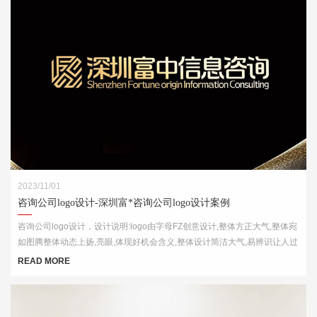
2023/11/01
咨询公司logo设计-深圳富*咨询公司logo设计案例
咨询公司logo设计，设计说明:logo由字母FZ创意设计,整体方正大气,整体宛
如图腾整体动态上扬,亮眼,体现好机会含义,整体设计简洁大气,易辨识让人过
目不忘
READ MORE