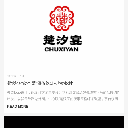
2023/11/01
餐饮logo设计-楚*宴餐饮公司logo设计
餐饮logo设计，此设计方案主要设计动机以突出品牌传统老字号的品牌调性
出发。以祥云纹路做外围。中心以“楚汉字的变形窗格轩辕造型，亭台楼阁
酒肆的视觉印象，链接企业的行业特征
READ MORE