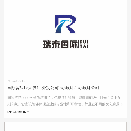
2024/03/12
国际贸易Logo设计-外贸公司logo设计-logo设计公司
国际贸易Logo应当简洁明了，色彩搭配得当，能够即刻吸引目光并留下深
刻印象。它应该能够体现企业的专业性和可靠性，并且在不同的文化背景下
都能够被理解和接受。此外，Logo的设计还需考虑到其在各种媒介上的应
READ MORE
用效果，如名片、网站、产品包装和宣传材料等。