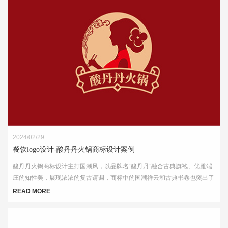
2024/02/29
餐饮logo设计-酸丹丹火锅商标设计案例
酸丹丹火锅商标设计主打国潮风，以品牌名“酸丹丹”融合古典旗袍、优雅端
庄的知性美，展现浓浓的复古请调，商标中的国潮祥云和古典书卷也突出了
中式元素，“祥云”又代表了吉祥，喜庆，幸福，更有人间烟火的气息，象征
READ MORE
这火锅的味道绝美，飘香四溢。