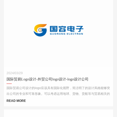
2024/03/29
国际贸易Logo设计-外贸公司logo设计-logo设计公司
国际贸易公司设计的logo应该具有国际化视野，简洁明了的设计风格能够突
出公司的专业和可靠形象。可以考虑运用地球、货物、货船等与贸易相关的
元素，结合简洁的字体和线条，突出公司的国际化特点。
READ MORE