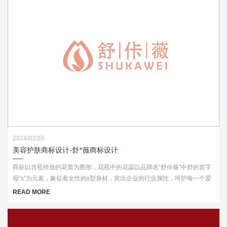
2024/02/29
美容护肤商标设计-舒*薇商标设计
商标以含苞待放的花蕾为图形，花苞中的花蕊以品牌名“舒佧薇”中舒的首字
母“s”为元素，象征着女性的s型身材，突出企业的行业属性，呵护每一个爱
美的你。
READ MORE