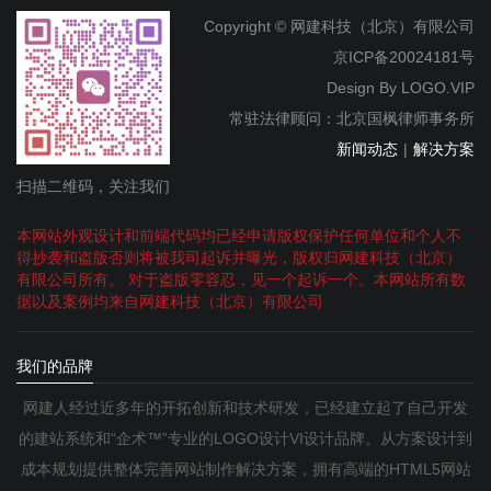
Copyright © 网建科技（北京）有限公司
京ICP备20024181号
Design By
LOGO.VIP
常驻法律顾问：北京国枫律师事务所
新闻动态
|
解决方案
扫描二维码，关注我们
本网站外观设计和前端代码均已经申请版权保护任何单位和个人不
得抄袭和盗版否则将被我司起诉并曝光，版权归网建科技（北京）
有限公司所有。 对于盗版零容忍，见一个起诉一个。本网站所有数
据以及案例均来自网建科技（北京）有限公司
我们的品牌
网建人经过近多年的开拓创新和技术研发，已经建立起了自己开发
的建站系统和“企术™”专业的LOGO设计VI设计品牌。从方案设计到
成本规划提供整体完善网站制作解决方案，拥有高端的HTML5网站