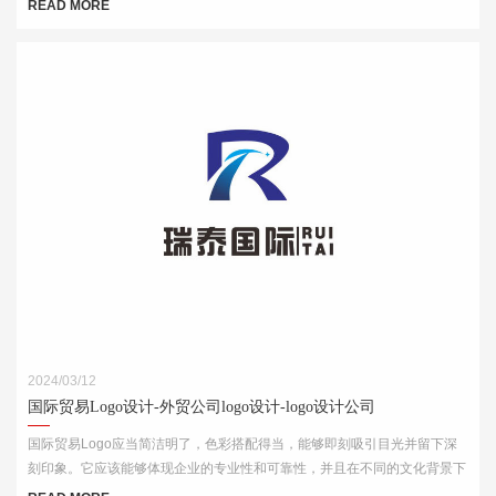
元素，结合简洁的字体和线条，突出公司的国际化特点。
READ MORE
2024/03/12
国际贸易Logo设计-外贸公司logo设计-logo设计公司
国际贸易Logo应当简洁明了，色彩搭配得当，能够即刻吸引目光并留下深
刻印象。它应该能够体现企业的专业性和可靠性，并且在不同的文化背景下
都能够被理解和接受。此外，Logo的设计还需考虑到其在各种媒介上的应