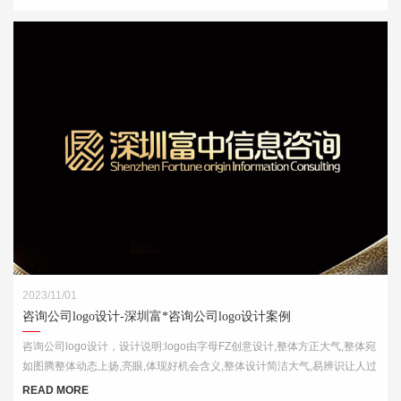
2023/11/01
咨询公司logo设计-深圳富*咨询公司logo设计案例
咨询公司logo设计，设计说明:logo由字母FZ创意设计,整体方正大气,整体宛
如图腾整体动态上扬,亮眼,体现好机会含义,整体设计简洁大气,易辨识让人过
目不忘
READ MORE