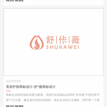
READ MORE
用效果，如名片、网站、产品包装和宣传材料等。
2024/02/29
美容护肤商标设计-舒*薇商标设计
商标以含苞待放的花蕾为图形，花苞中的花蕊以品牌名“舒佧薇”中舒的首字
母“s”为元素，象征着女性的s型身材，突出企业的行业属性，呵护每一个爱
美的你。
READ MORE