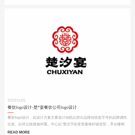
这火锅的味道绝美，飘香四溢。
2023/11/01
餐饮logo设计-楚*宴餐饮公司logo设计
餐饮logo设计，此设计方案主要设计动机以突出品牌传统老字号的品牌调性
出发。以祥云纹路做外围。中心以“楚汉字的变形窗格轩辕造型，亭台楼阁
酒肆的视觉印象，链接企业的行业特征
READ MORE