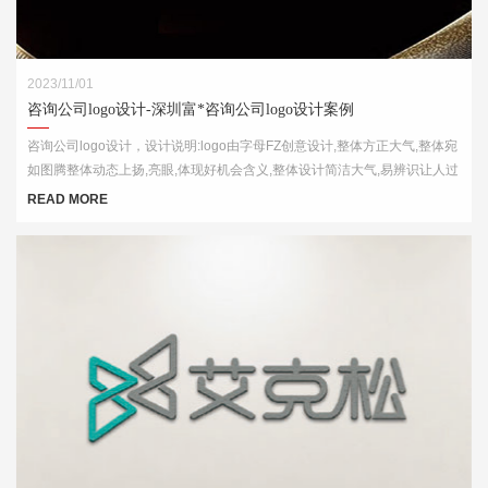
2023/11/01
咨询公司logo设计-深圳富*咨询公司logo设计案例
咨询公司logo设计，设计说明:logo由字母FZ创意设计,整体方正大气,整体宛
如图腾整体动态上扬,亮眼,体现好机会含义,整体设计简洁大气,易辨识让人过
目不忘
READ MORE