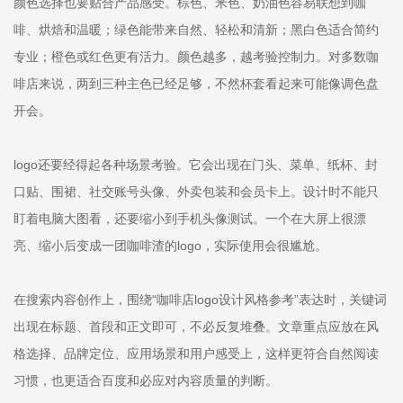
颜色选择也要贴合产品感受。棕色、米色、奶油色容易联想到咖
啡、烘焙和温暖；绿色能带来自然、轻松和清新；黑白色适合简约
专业；橙色或红色更有活力。颜色越多，越考验控制力。对多数咖
啡店来说，两到三种主色已经足够，不然杯套看起来可能像调色盘
开会。
logo还要经得起各种场景考验。它会出现在门头、菜单、纸杯、封
口贴、围裙、社交账号头像、外卖包装和会员卡上。设计时不能只
盯着电脑大图看，还要缩小到手机头像测试。一个在大屏上很漂
亮、缩小后变成一团咖啡渣的logo，实际使用会很尴尬。
在搜索内容创作上，围绕“咖啡店logo设计风格参考”表达时，关键词
出现在标题、首段和正文即可，不必反复堆叠。文章重点应放在风
格选择、品牌定位、应用场景和用户感受上，这样更符合自然阅读
习惯，也更适合百度和必应对内容质量的判断。