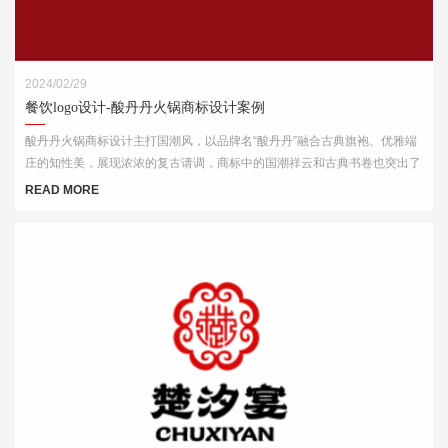
2024/02/29
餐饮logo设计-酸丹丹火锅商标设计案例
酸丹丹火锅商标设计主打国潮风，以品牌名“酸丹丹”融合古典旗袍、优雅端
庄的知性美，展现浓浓的复古请调，商标中的国潮祥云和古典书卷也突出了
中式元素，“祥云”又代表了吉祥，喜庆，幸福，更有人间烟火的气息，象征
READ MORE
这火锅的味道绝美，飘香四溢。