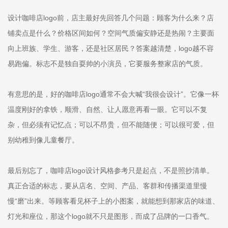
设计咖啡店logo前，店主最好先回答几个问题：顾客为什么来？店
铺卖点是什么？价格区间如何？空间气质偏安静还是热闹？主要面
向上班族、学生、游客，还是社区居民？答案越清楚，logo越不容
易跑偏。标志不是独自耍帅的小演员，它要服务整家店的气质。
有意思的是，好的咖啡店logo通常不会大喊“我很会设计”。它像一杯
温度刚好的拿铁，顺滑、自然、让人愿意再看一眼。它可以不复
杂，但必须有记忆点；可以不昂贵，但不能随便；可以很可爱，但
别幼稚到像儿童餐厅。
最后别忘了，咖啡店logo设计风格参考只是起点，不是照抄清单。
真正合适的标志，要从店名、空间、产品、客群和传播渠道里慢
慢“磨”出来。等顾客看见杯子上的小图案，就能想到那家店的味道、
灯光和座位，那这个logo就不只是图形，而成了品牌的一口香气。