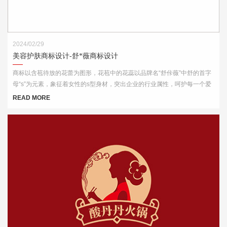
2024/02/29
美容护肤商标设计-舒*薇商标设计
商标以含苞待放的花蕾为图形，花苞中的花蕊以品牌名“舒佧薇”中舒的首字
母“s”为元素，象征着女性的s型身材，突出企业的行业属性，呵护每一个爱
美的你。
READ MORE