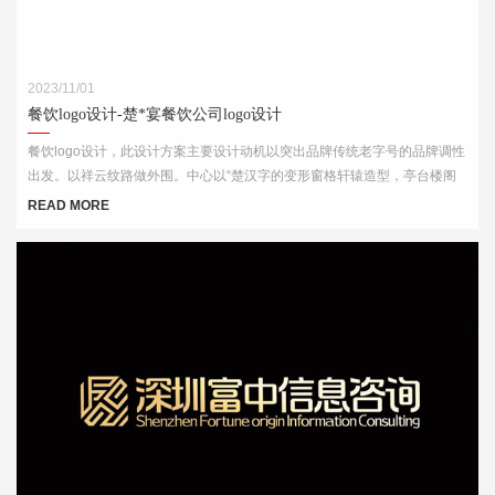
2023/11/01
餐饮logo设计-楚*宴餐饮公司logo设计
餐饮logo设计，此设计方案主要设计动机以突出品牌传统老字号的品牌调性
出发。以祥云纹路做外围。中心以“楚汉字的变形窗格轩辕造型，亭台楼阁
酒肆的视觉印象，链接企业的行业特征
READ MORE