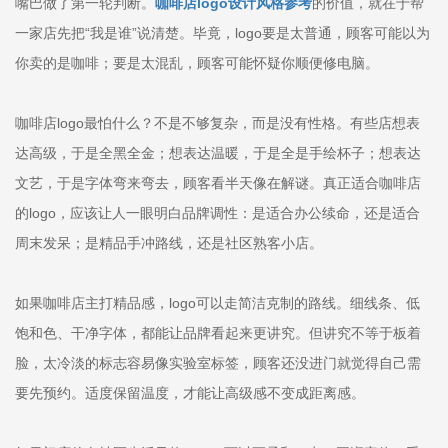
嘴巴做了第一轮判断。
咖啡店logo设计风格参考
的价值，就在于帮
一家店先把“我是谁”说清楚。毕竟，logo要是太普通，顾客可能以为
你卖的是咖啡；要是太混乱，顾客可能怀疑你顺便修电脑。
咖啡店logo最怕什么？不是不够复杂，而是没有性格。有些店想表
达高级，于是全黑全金；想表达温暖，于是全是手绘杯子；想表达
文艺，于是字体弯来弯去，顾客看半天像在解谜。真正适合咖啡店
的logo，应该让人一眼明白品牌调性：是适合办公续命，还是适合
周末发呆；是精品手冲路线，还是社区熟客小店。
如果咖啡店主打精品感，logo可以走简洁克制的路线。细线条、低
饱和色、干净字体，都能让品牌看起来更讲究。但讲究不等于板着
脸，太冷淡的标志容易像实验室标签，顾客还没进门就觉得自己需
要先预约。适度保留温度，才能让高级感不变成距离感。