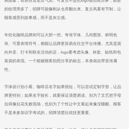
典图案，容易营造老店气质。可复古不是把logo做旧就完事，脏脏
的纹理用多了，招牌可能像刚从仓库翻出来。复古风要有节制，让
顾客感受到故事感，而不是灰尘感。
年轻化咖啡品牌则可以大胆一些。夸张字体、几何图形、鲜明色
块、可爱表情符号，都能让品牌更容易在社交平台传播。尤其是面
向外卖、打卡和联名活动的店，logo要考虑头像、杯套、贴纸和包
装袋的表现。一个能被顾客拍照分享的标志，本身就自带宣传属
性。
字体设计别小看。咖啡店名字如果很短，可以尝试定制字形，让品
牌更特别；如果名字较长，就要保证清楚易读。别为了文艺把字母
拉得像拉花失败现场，也别为了个性让中文看起来像没睡醒。顾客
不是来参加识字考试的，招牌清楚比炫技更重要。