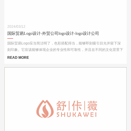
2024/03/12
国际贸易Logo设计-外贸公司logo设计-logo设计公司
国际贸易Logo应当简洁明了，色彩搭配得当，能够即刻吸引目光并留下深
刻印象。它应该能够体现企业的专业性和可靠性，并且在不同的文化背景下
都能够被理解和接受。此外，Logo的设计还需考虑到其在各种媒介上的应
READ MORE
用效果，如名片、网站、产品包装和宣传材料等。