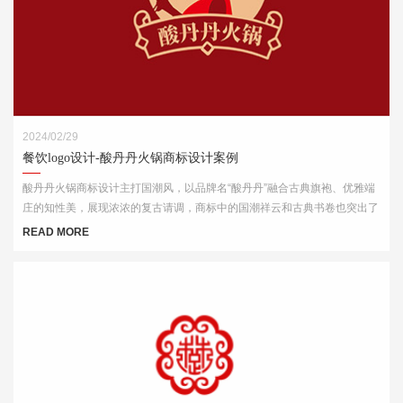
2024/02/29
餐饮logo设计-酸丹丹火锅商标设计案例
酸丹丹火锅商标设计主打国潮风，以品牌名“酸丹丹”融合古典旗袍、优雅端
庄的知性美，展现浓浓的复古请调，商标中的国潮祥云和古典书卷也突出了
中式元素，“祥云”又代表了吉祥，喜庆，幸福，更有人间烟火的气息，象征
READ MORE
这火锅的味道绝美，飘香四溢。