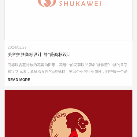
2024/02/29
美容护肤商标设计-舒*薇商标设计
商标以含苞待放的花蕾为图形，花苞中的花蕊以品牌名“舒佧薇”中舒的首字
母“s”为元素，象征着女性的s型身材，突出企业的行业属性，呵护每一个爱
美的你。
READ MORE