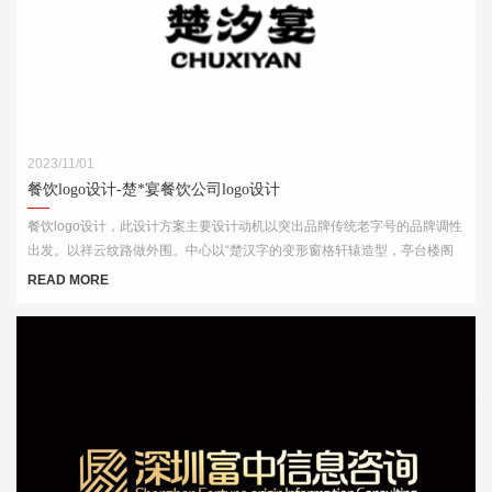
2023/11/01
餐饮logo设计-楚*宴餐饮公司logo设计
餐饮logo设计，此设计方案主要设计动机以突出品牌传统老字号的品牌调性
出发。以祥云纹路做外围。中心以“楚汉字的变形窗格轩辕造型，亭台楼阁
酒肆的视觉印象，链接企业的行业特征
READ MORE