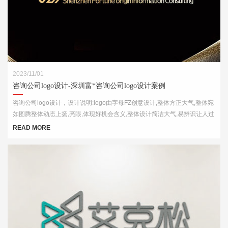
2023/11/01
咨询公司logo设计-深圳富*咨询公司logo设计案例
咨询公司logo设计，设计说明:logo由字母FZ创意设计,整体方正大气,整体宛
如图腾整体动态上扬,亮眼,体现好机会含义,整体设计简洁大气,易辨识让人过
目不忘
READ MORE