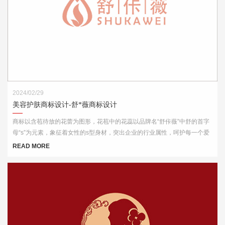
2024/02/29
美容护肤商标设计-舒*薇商标设计
商标以含苞待放的花蕾为图形，花苞中的花蕊以品牌名“舒佧薇”中舒的首字
母“s”为元素，象征着女性的s型身材，突出企业的行业属性，呵护每一个爱
美的你。
READ MORE