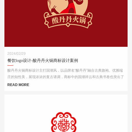
2024/02/29
餐饮logo设计-酸丹丹火锅商标设计案例
酸丹丹火锅商标设计主打国潮风，以品牌名“酸丹丹”融合古典旗袍、优雅端
庄的知性美，展现浓浓的复古请调，商标中的国潮祥云和古典书卷也突出了
中式元素，“祥云”又代表了吉祥，喜庆，幸福，更有人间烟火的气息，象征
READ MORE
这火锅的味道绝美，飘香四溢。