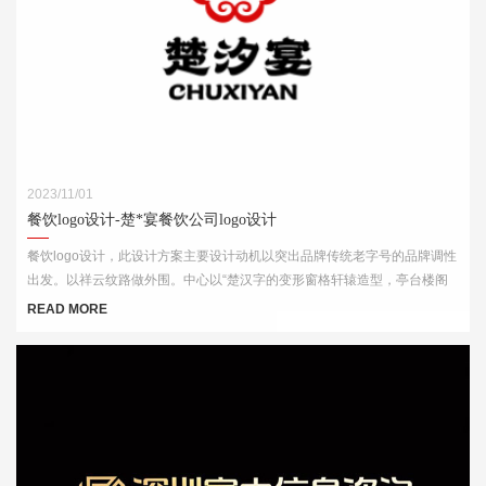
2023/11/01
餐饮logo设计-楚*宴餐饮公司logo设计
餐饮logo设计，此设计方案主要设计动机以突出品牌传统老字号的品牌调性
出发。以祥云纹路做外围。中心以“楚汉字的变形窗格轩辕造型，亭台楼阁
酒肆的视觉印象，链接企业的行业特征
READ MORE