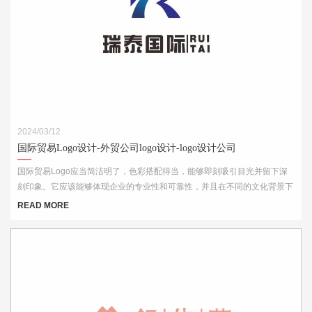
2024/03/12
国际贸易Logo设计-外贸公司logo设计-logo设计公司
国际贸易Logo应当简洁明了，色彩搭配得当，能够即刻吸引目光并留下深
刻印象。它应该能够体现企业的专业性和可靠性，并且在不同的文化背景下
都能够被理解和接受。此外，Logo的设计还需考虑到其在各种媒介上的应
READ MORE
用效果，如名片、网站、产品包装和宣传材料等。