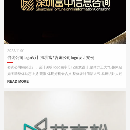
2023/11/01
咨询公司logo设计-深圳富*咨询公司logo设计案例
咨询公司logo设计，设计说明:logo由字母FZ创意设计,整体方正大气,整体宛
如图腾整体动态上扬,亮眼,体现好机会含义,整体设计简洁大气,易辨识让人过
目不忘
READ MORE