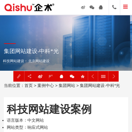
集团网站建设-中科*光
科技网站建设
北京网站建设
当前位置：
首页
>
案例中心
>
集团网站
> 集团网站建设-中科*光
科技网站建设案例
语言版本：中文网站
网站类型：响应式网站