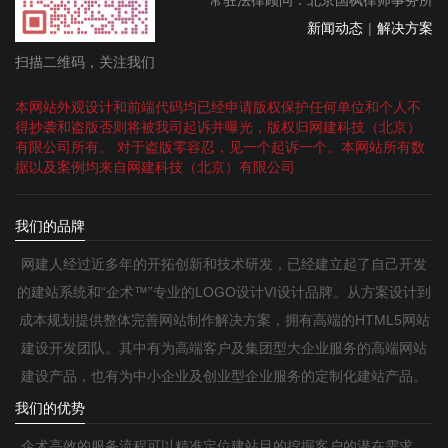
新闻动态
|
解决方案
扫描二维码，关注我们
本网站外观设计和前端代码均已经申请版权保护任何单位和个人不
得抄袭和盗版否则将被我司起诉并曝光，版权归网建科技（北京）
有限公司所有。 对于盗版零容忍，见一个起诉一个。本网站所有数
据以及案例均来自网建科技（北京）有限公司
我们的品牌
网建人经过近多年的开拓创新和技术研发，已经建立起了自己开发
的建站系统和“企术™”专业的LOGO设计VI设计品牌。从方案设计到
成本规划提供整体完善网站制作解决方案，拥有高端的HTML5网站
建设开发团队。其中有为高端客户及集团型大企业服务的高端网站
建设产品，也有为中小企业及创业型企业服务的定制化建站产品。
我们的优势
企术高效的服务流程可以精准定位建站目的挖掘客户的潜在需求，