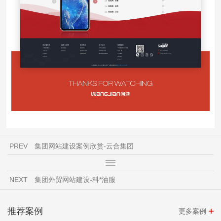
PREV
集团网站建设案例欣赏-云合集团
NEXT
集团外贸网站建设-科*油服
推荐案例
更多案例