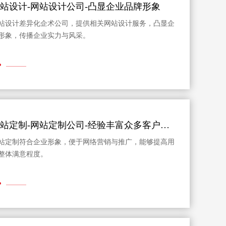
站设计-网站设计公司-凸显企业品牌形象
站设计差异化企术公司，提供相关网站设计服务，凸显企
形象，传播企业实力与风采。
网站定制-网站定制公司-经验丰富众多客户合作
站定制符合企业形象，便于网络营销与推广，能够提高用
整体满意程度。