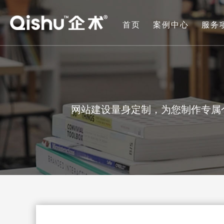
首页
案例中心
服务
网站建设量身定制，为您制作专属