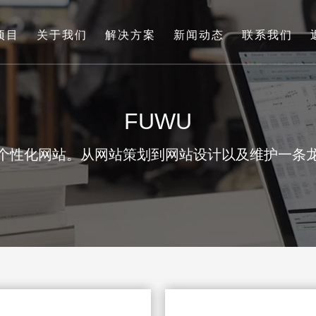
项目
关于我们
解决方案
新闻动态
联系我们
FUWU
个性化网站。从网站策划到网站设计以及维护一条