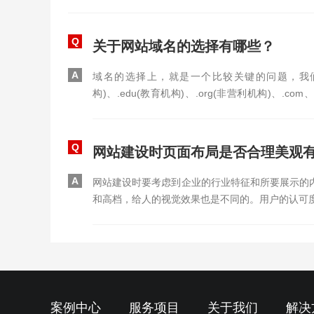
Q
关于网站域名的选择有哪些？
A
域名的选择上，就是一个比较关键的问题，我们
构)、.edu(教育机构)、.org(非营利机构)、.
名，好，在选好后缀之后，我们来聊一下，在起域
住，是否利于推广，这里，我们来剪短的总结一下，
要使用带中文的域名（有些浏览器不支持中午输入，影响
Q
网站建设时页面布局是否合理美观
样用企业名称做域名的，相对体验较好。当然，域名
A
网站建设时要考虑到企业的行业特征和所要展示的
和高档，给人的视觉效果也是不同的。用户的认可
案例中心
服务项目
关于我们
解决