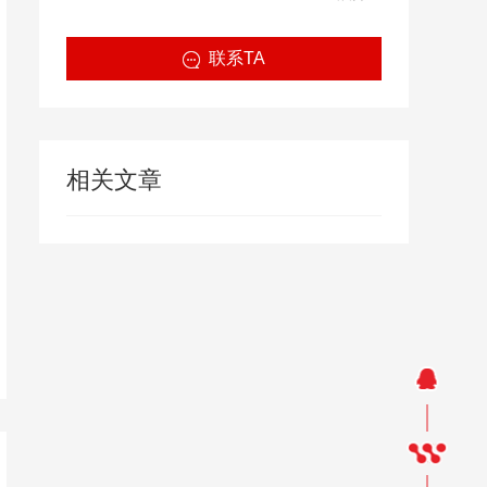
网服务， 我们的目标是将网建科技打造成网网
站建设、网页设计、网站制作行业国际优秀企
联系TA
业。
相关文章