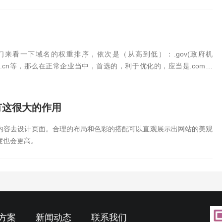
来看一下域名的权重排序，依次是（从高到低）：.gov(政府机
com、.cn等，那么在正常企业当中，首选的，利于优化的，应当是.com域
名的时候，是否有考虑域名的含义，域名的长短，域名是否容易被记
域名应该如何选择：正常企业，尽量选择.com为后缀的域名，尽量不
客户体验），域名应当尽量短，容易记，比如：www.logo.vip 这
有这很大的作用
的长短并不影响seo优化，所以不必担心。
内容去设计页面。合理的布局和色彩的搭配可以直观展示出网站的美观
度也会更高。
方案
新闻动态
联系我们