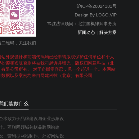
沪ICP备20024181号
Design By
LOGO.VIP
常驻法律顾问：北京国枫律师事务所
新闻动态
|
解决方案
描二维码，关注我们
网站外观设计和前端代码均已经申请版权保护任何单位和个人
得抄袭和盗版否则将被我司起诉并曝光，版权归网建科技（北
）有限公司所有。 对于盗版零容忍，见一个起诉一个。本网站
有数据以及案例均来自网建科技（北京）有限公司
我们能做什么
企术致力于品牌建设与企业形象设
计。互联网领域包括品牌网站建
设、营销型网站制作、外贸网站设