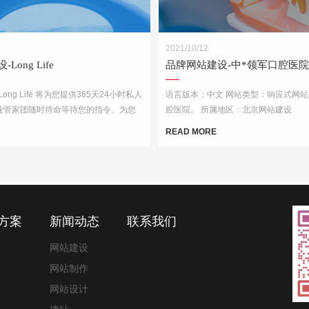
2021/10/12
ong Life
品牌网站建设-中*领军口腔医院
ong Life 将为您提供365天24小时私人
语言版本：中文 网站类型：响应式网站
业管家团随时待命等待您的指令。为您
腔医院。 所属地区：北京网站建设
提供贴心的应急就医服务。
READ MORE
方案
新闻动态
联系我们
网站建设
网站制作
网站设计