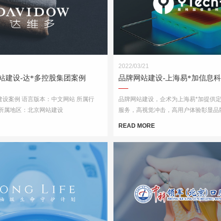
2022/03/21
站建设-达*多控股集团案例
品牌网站建设-上海易*加信息
设案例 语言版本：中文网站 所属行
品牌网站建设，企术为上海易*加提供
 所属地区：北京网站建设
服务，高视觉冲击，高用户体验彰显品
业实力。
READ MORE