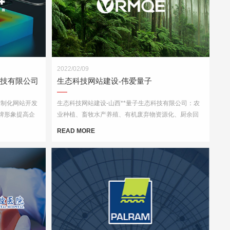
2022/02/09
科技有限公司
生态科技网站建设-伟爱量子
定制化网站开发
生态科技网站建设-山西**量子生态科技有限公司：农
牌形象提高企
业种植、畜牧水产养殖、有机废弃物资源化、厨余回
收加工、除臭工程、土壤及水污染改良修复等领域内
READ MORE
的技术服务