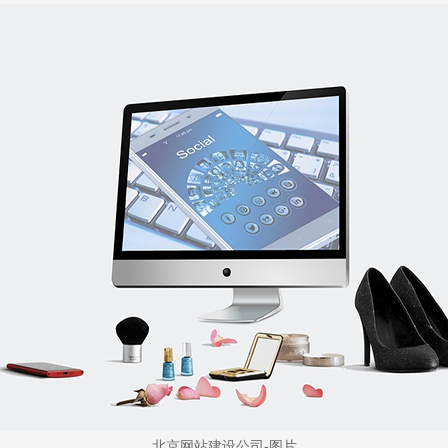
北京网站建设公司-图片