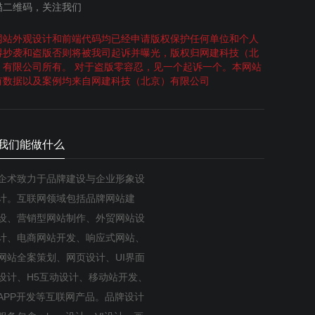
描二维码，关注我们
网站外观设计和前端代码均已经申请版权保护任何单位和个人
得抄袭和盗版否则将被我司起诉并曝光，版权归网建科技（北
）有限公司所有。 对于盗版零容忍，见一个起诉一个。本网站
有数据以及案例均来自网建科技（北京）有限公司
我们能做什么
企术致力于品牌建设与企业形象设
计。互联网领域包括品牌网站建
设、营销型网站制作、外贸网站设
计、电商网站开发、响应式网站、
网站全案策划、网页设计、UI界面
设计、H5互动设计、移动站开发、
APP开发等互联网产品。品牌设计