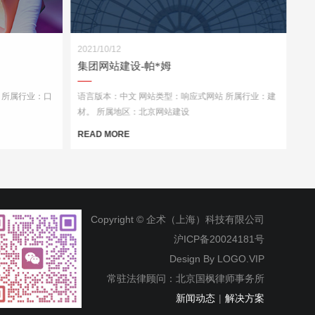
2021/10/12
集团网站建设-帕*姆
 所属行业：口
语言版本：中文 网站类型：响应式网站 所属行业：建
材。 所属地区：北京网站建设
READ MORE
Copyright © 企术（上海）科技有限公司
沪ICP备20024181号
Design By
LOGO.VIP
常驻法律顾问：北京国枫律师事务所
新闻动态
|
解决方案