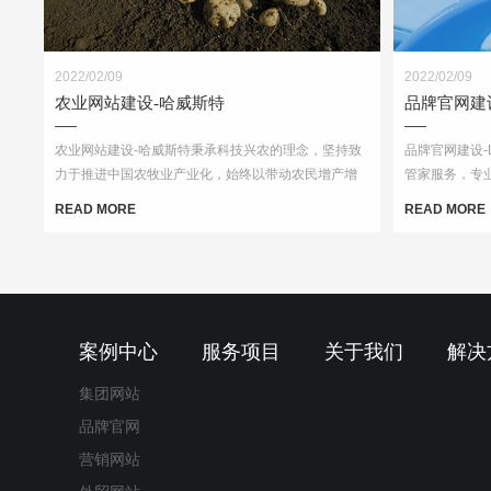
2022/02/09
2022/02/09
农业网站建设-哈威斯特
品牌官网建设-L
农业网站建设-哈威斯特秉承科技兴农的理念，坚持致
品牌官网建设-L
力于推进中国农牧业产业化，始终以带动农民增产增
管家服务，专
收为目标.
的老人及子女
READ MORE
READ MORE
案例中心
服务项目
关于我们
解决
集团网站
品牌官网
营销网站