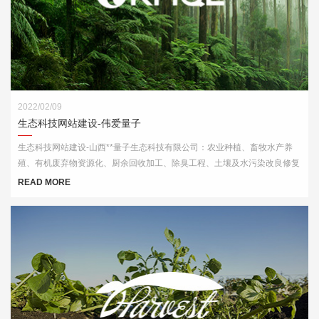
2022/02/09
生态科技网站建设-伟爱量子
生态科技网站建设-山西**量子生态科技有限公司：农业种植、畜牧水产养
殖、有机废弃物资源化、厨余回收加工、除臭工程、土壤及水污染改良修复
等领域内的技术服务
READ MORE