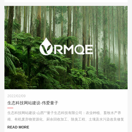
2022/02/09
生态科技网站建设-伟爱量子
生态科技网站建设-山西**量子生态科技有限公司：农业种植、畜牧水产养
殖、有机废弃物资源化、厨余回收加工、除臭工程、土壤及水污染改良修复
等领域内的技术服务
READ MORE