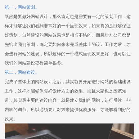
第一，网站策划。
既然是要做好网站设计，那么肯定也是需要有一定的策划工作，这
样才能够让我们看到非常好的一个呈现效果，如果真的是能够保证
好策划，自然建设的网站效果也是相当不错的。而且对方公司都是
先给出我们策划，确定要如何来未完成整体上的设计工作之后，才
会进行网站的建设，所以这样的一种模式呈现效果更好，也可以让
我们的网站建设变得简单很多。
第二，网站建设。
完成了整体上的网站设计之后，其实就要开始进行网站的基础建设
工作，这样才能够保障好设计方面的效果。而且大家也是应该知
道，其实最主要的建设内容，就是建立我们的网站，进行后续一些
内容的调节。所以必须要让对方来提供优质服务，才能够看到好的
效果。