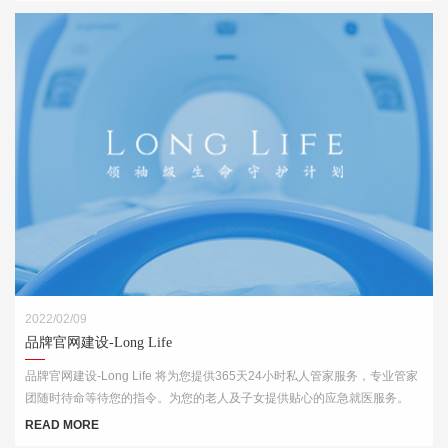
2022/02/09
品牌官网建设-Long Life
品牌官网建设-Long Life 将为您提供365天24小时私人管家服务，专业管家
团随时待命等待您的指令。为您的老人及子女提供贴心的应急就医服务。
READ MORE