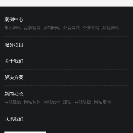
案例中心
集团网站
品牌官网
营销网站
外贸网站
企业官网
其他网站
服务项目
关于我们
解决方案
新闻动态
网站建设
网站制作
网站设计
建站
网站改版
网站定制
联系我们