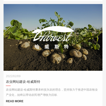
2022/02/09
农业网站建设-哈威斯特
农业网站建设-哈威斯特秉承科技兴农的理念，坚持致力于推进中国农牧业
产业化，始终以带动农民增产增收为目标.
READ MORE