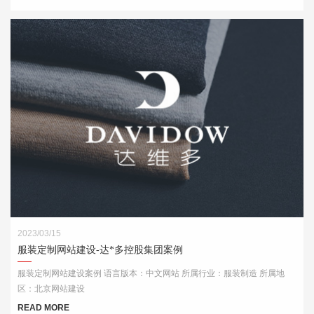
2023/03/15
服装定制网站建设-达*多控股集团案例
服装定制网站建设案例 语言版本：中文网站 所属行业：服装制造 所属地
区：北京网站建设
READ MORE