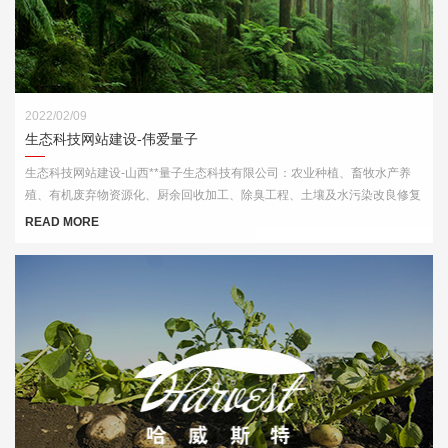
2022/02/09
生态科技网站建设-伟爱量子
生态科技网站建设-山西**量子生态科技有限公司：农业种植、畜牧水产养
殖、有机废弃物资源化、厨余回收加工、除臭工程、土壤及水污染改良修复
等领域内的技术服务
READ MORE