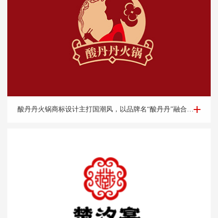
餐饮logo设计-酸丹丹火锅商标设计案例
酸丹丹火锅商标设计主打国潮风，以品牌名“酸丹丹”融合古典旗袍、优雅端庄的知性美，展现浓浓的复古请调，商标中的国潮祥云和古典书卷也突出了中式元素，“祥云”又代表了吉祥，喜庆，幸福，更有人间烟火的气息，象征这火锅的味道绝美，飘香四溢。