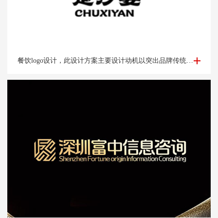
餐饮logo设计-楚*宴餐饮公司logo设计
餐饮logo设计，此设计方案主要设计动机以突出品牌传统老字号的品牌调性出发。以祥云纹路做外围。中心以“楚汉字的变形窗格轩辕造型，亭台楼阁酒肆的视觉印象，链接企业的行业特征