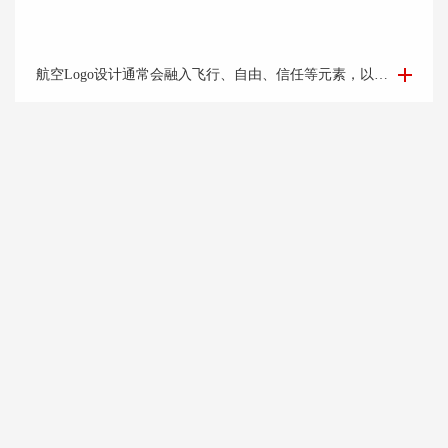
航空Logo设计-集团公司logo设计-logo设计公司
航空Logo设计通常会融入飞行、自由、信任等元素，以及公司的标志性色彩和字体，让人一眼就能联想到该航空公司。
国际贸易Logo设计-外贸公司logo设计-logo设计公司
国际贸易公司设计的logo应该具有国际化视野，简洁明了的设计风格能够突出公司的专业和可靠形象。可以考虑运用地球、货物、货船等与贸易相关的元素，结合简洁的字体和线条，突出公司的国际化特点。