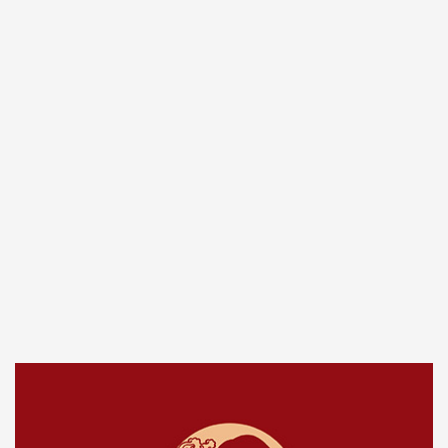
国际贸易Logo设计-外贸公司logo设计-logo设计公司
国际贸易Logo应当简洁明了，色彩搭配得当，能够即刻吸引目光并留下深刻印象。它应该能够体现企业的专业性和可靠性，并且在不同的文化背景下都能够被理解和接受。此外，Logo的设计还需考虑到其在各种媒介上的应用效果，如名片、网站、产品包装和宣传材料等。