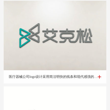
医疗器械公司logo设计-杭州艾*松公司logo设计案例
医疗器械公司logo设计采用简洁明快的线条和现代感强的字体，展示公司的时尚和创新形象。