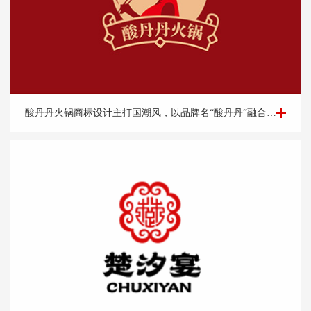
餐饮logo设计-酸丹丹火锅商标设计案例
酸丹丹火锅商标设计主打国潮风，以品牌名“酸丹丹”融合古典旗袍、优雅端庄的知性美，展现浓浓的复古请调，商标中的国潮祥云和古典书卷也突出了中式元素，“祥云”又代表了吉祥，喜庆，幸福，更有人间烟火的气息，象征这火锅的味道绝美，飘香四溢。