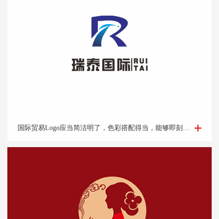
国际贸易Logo设计-外贸公司logo设计-logo设计公司
国际贸易Logo应当简洁明了，色彩搭配得当，能够即刻吸引目光并留下深刻印象。它应该能够体现企业的专业性和可靠性，并且在不同的文化背景下都能够被理解和接受。此外，Logo的设计还需考虑到其在各种媒介上的应用效果，如名片、网站、产品包装和宣传材料等。