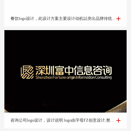
餐饮logo设计-楚*宴餐饮公司logo设计
餐饮logo设计，此设计方案主要设计动机以突出品牌传统老字号的品牌调性出发。以祥云纹路做外围。中心以“楚汉字的变形窗格轩辕造型，亭台楼阁酒肆的视觉印象，链接企业的行业特征
咨询公司logo设计-深圳富*咨询公司logo设计案例
咨询公司logo设计，设计说明:logo由字母FZ创意设计,整体方正大气,整体宛如图腾整体动态上扬,亮眼,体现好机会含义,整体设计简洁大气,易辨识让人过目不忘