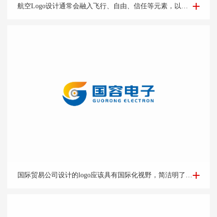
航空Logo设计-集团公司logo设计-logo设计公司
航空Logo设计通常会融入飞行、自由、信任等元素，以及公司的标志性色彩和字体，让人一眼就能联想到该航空公司。
国际贸易Logo设计-外贸公司logo设计-logo设计公司
国际贸易公司设计的logo应该具有国际化视野，简洁明了的设计风格能够突出公司的专业和可靠形象。可以考虑运用地球、货物、货船等与贸易相关的元素，结合简洁的字体和线条，突出公司的国际化特点。