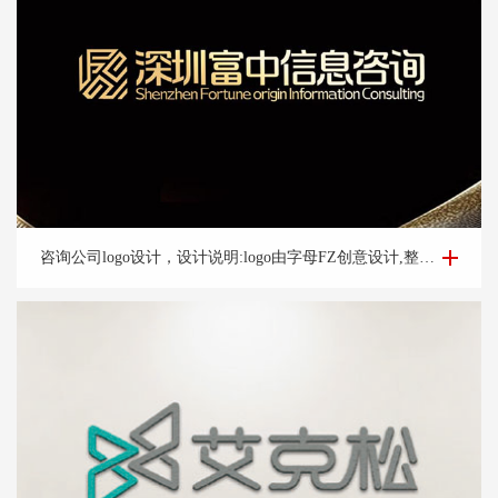
咨询公司logo设计-深圳富*咨询公司logo设计案例
咨询公司logo设计，设计说明:logo由字母FZ创意设计,整体方正大气,整体宛如图腾整体动态上扬,亮眼,体现好机会含义,整体设计简洁大气,易辨识让人过目不忘