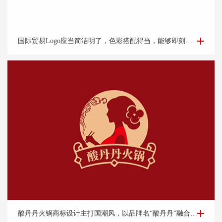
国际贸易Logo设计-外贸公司logo设计-logo设计公司
国际贸易Logo应当简洁明了，色彩搭配得当，能够即刻吸引目光并留下深刻印象。它应该能够体现企业的专业性和可靠性，并且在不同的文化背景下都能够被理解和接受。此外，Logo的设计还需考虑到其在各种媒介上的应用效果，如名片、网站、产品包装和宣传材料等。
餐饮logo设计-酸丹丹火锅商标设计案例
酸丹丹火锅商标设计主打国潮风，以品牌名“酸丹丹”融合古典旗袍、优雅端庄的知性美，展现浓浓的复古请调，商标中的国潮祥云和古典书卷也突出了中式元素，“祥云”又代表了吉祥，喜庆，幸福，更有人间烟火的气息，象征这火锅的味道绝美，飘香四溢。