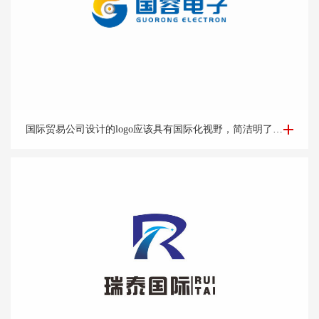
国际贸易Logo设计-外贸公司logo设计-logo设计公司
国际贸易公司设计的logo应该具有国际化视野，简洁明了的设计风格能够突出公司的专业和可靠形象。可以考虑运用地球、货物、货船等与贸易相关的元素，结合简洁的字体和线条，突出公司的国际化特点。