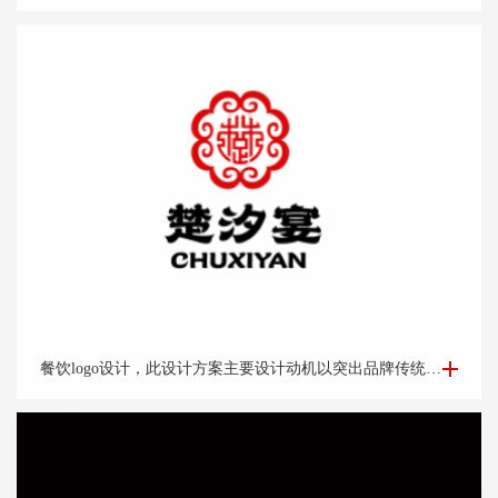
餐饮logo设计-楚*宴餐饮公司logo设计
餐饮logo设计，此设计方案主要设计动机以突出品牌传统老字号的品牌调性出发。以祥云纹路做外围。中心以“楚汉字的变形窗格轩辕造型，亭台楼阁酒肆的视觉印象，链接企业的行业特征