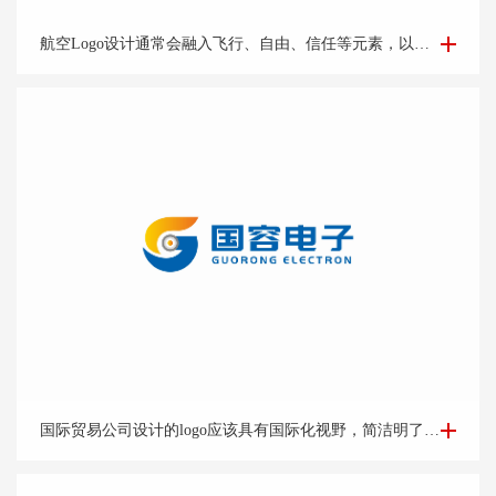
航空Logo设计-集团公司logo设计-logo设计公司
航空Logo设计通常会融入飞行、自由、信任等元素，以及公司的标志性色彩和字体，让人一眼就能联想到该航空公司。
国际贸易Logo设计-外贸公司logo设计-logo设计公司
国际贸易公司设计的logo应该具有国际化视野，简洁明了的设计风格能够突出公司的专业和可靠形象。可以考虑运用地球、货物、货船等与贸易相关的元素，结合简洁的字体和线条，突出公司的国际化特点。