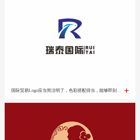
国际贸易Logo设计-外贸公司logo设计-logo设计公司
国际贸易Logo应当简洁明了，色彩搭配得当，能够即刻吸引目光并留下深刻印象。它应该能够体现企业的专业性和可靠性，并且在不同的文化背景下都能够被理解和接受。此外，Logo的设计还需考虑到其在各种媒介上的应用效果，如名片、网站、产品包装和宣传材料等。