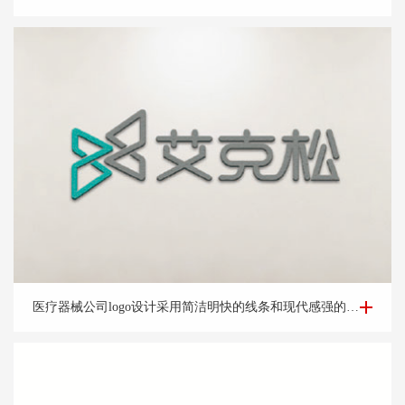
医疗器械公司logo设计-杭州艾*松公司logo设计案例
医疗器械公司logo设计采用简洁明快的线条和现代感强的字体，展示公司的时尚和创新形象。