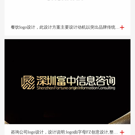
餐饮logo设计-楚*宴餐饮公司logo设计
餐饮logo设计，此设计方案主要设计动机以突出品牌传统老字号的品牌调性出发。以祥云纹路做外围。中心以“楚汉字的变形窗格轩辕造型，亭台楼阁酒肆的视觉印象，链接企业的行业特征
咨询公司logo设计-深圳富*咨询公司logo设计案例
咨询公司logo设计，设计说明:logo由字母FZ创意设计,整体方正大气,整体宛如图腾整体动态上扬,亮眼,体现好机会含义,整体设计简洁大气,易辨识让人过目不忘