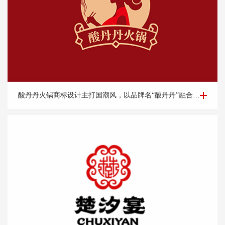
餐饮logo设计-酸丹丹火锅商标设计案例
酸丹丹火锅商标设计主打国潮风，以品牌名“酸丹丹”融合古典旗袍、优雅端庄的知性美，展现浓浓的复古请调，商标中的国潮祥云和古典书卷也突出了中式元素，“祥云”又代表了吉祥，喜庆，幸福，更有人间烟火的气息，象征这火锅的味道绝美，飘香四溢。