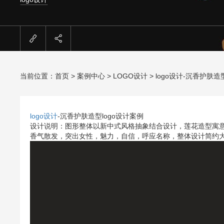
当前位置：
首页
>
案例中心
>
LOGO设计
> logo设计-沉香护肤造
logo设计
-沉香护肤造型logo设计案例
设计说明：图形整体以新中式风格抽象结合设计，莲花造型寓
香气散发，突出女性，魅力，自信，呼应名称，整体设计简约