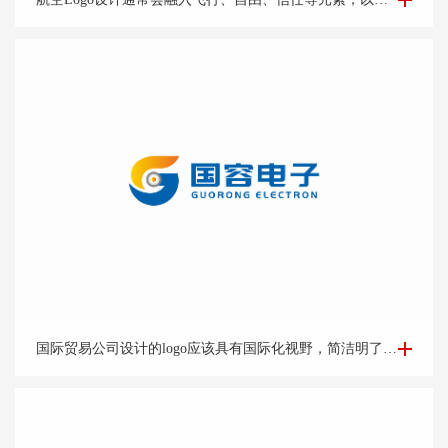
国际贸易Logo设计-外贸公司logo设计-logo设计公司
国际贸易公司设计的logo应该具有国际化视野，简洁明了的设计风格能够突出公司的专业和可靠形象。可以考虑运用地球、货物、货船等与贸易相关的元素，结合简洁的字体和线条，突出公司的国际化特点。