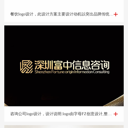
餐饮logo设计-楚*宴餐饮公司logo设计
餐饮logo设计，此设计方案主要设计动机以突出品牌传统老字号的品牌调性出发。以祥云纹路做外围。中心以“楚汉字的变形窗格轩辕造型，亭台楼阁酒肆的视觉印象，链接企业的行业特征
咨询公司logo设计-深圳富*咨询公司logo设计案例
咨询公司logo设计，设计说明:logo由字母FZ创意设计,整体方正大气,整体宛如图腾整体动态上扬,亮眼,体现好机会含义,整体设计简洁大气,易辨识让人过目不忘