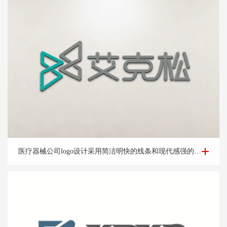
医疗器械公司logo设计-杭州艾*松公司logo设计案例
医疗器械公司logo设计采用简洁明快的线条和现代感强的字体，展示公司的时尚和创新形象。