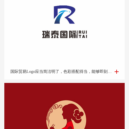
国际贸易Logo设计-外贸公司logo设计-logo设计公司
国际贸易Logo应当简洁明了，色彩搭配得当，能够即刻吸引目光并留下深刻印象。它应该能够体现企业的专业性和可靠性，并且在不同的文化背景下都能够被理解和接受。此外，Logo的设计还需考虑到其在各种媒介上的应用效果，如名片、网站、产品包装和宣传材料等。