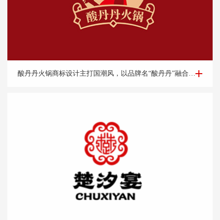
餐饮logo设计-酸丹丹火锅商标设计案例
酸丹丹火锅商标设计主打国潮风，以品牌名“酸丹丹”融合古典旗袍、优雅端庄的知性美，展现浓浓的复古请调，商标中的国潮祥云和古典书卷也突出了中式元素，“祥云”又代表了吉祥，喜庆，幸福，更有人间烟火的气息，象征这火锅的味道绝美，飘香四溢。