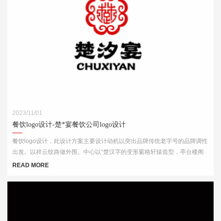
2023/11/01
餐饮logo设计-楚*宴餐饮公司logo设计
餐饮logo设计，此设计方案主要设计动机以突出品牌传统老字号的品牌调性
出发。以祥云纹路做外围。中心以“楚汉字的变形窗格轩辕造型，亭台楼阁
酒肆的视觉印象，链接企业的行业特征
READ MORE