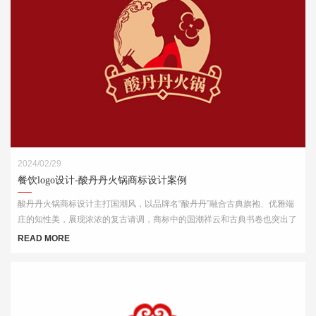
2024/02/29
餐饮logo设计-酸丹丹火锅商标设计案例
酸丹丹火锅商标设计主打国潮风，以品牌名“酸丹丹”融合古典旗袍、优雅端
庄的知性美，展现浓浓的复古请调，商标中的国潮祥云和古典书卷也突出了
中式元素，“祥云”又代表了吉祥，喜庆，幸福，更有人间烟火的气息，象征
READ MORE
这火锅的味道绝美，飘香四溢。