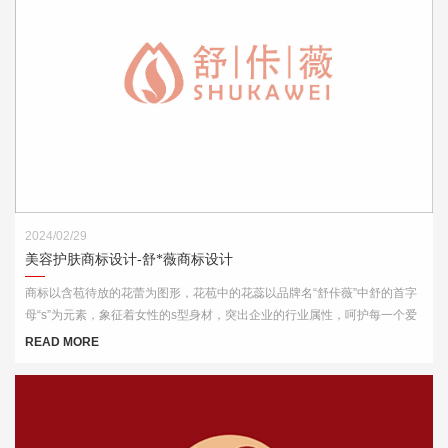
2024/02/29
美容护肤商标设计-舒*薇商标设计
商标以含苞待放的花蕾为图形，花苞中的花蕊以品牌名“舒佧薇”中舒的首字
母“s”为元素，象征着女性的s型身材，突出企业的行业属性，呵护每一个爱
美的你。
READ MORE