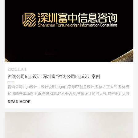
2023/11/01
咨询公司logo设计-深圳富*咨询公司logo设计案例
咨询公司logo设计，设计说明:logo由字母FZ创意设计,整体方正大气,整体宛
如图腾整体动态上扬,亮眼,体现好机会含义,整体设计简洁大气,易辨识让人过
目不忘
READ MORE