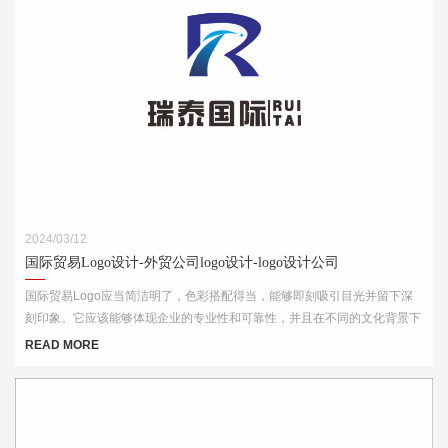
2024/03/12
国际贸易Logo设计-外贸公司logo设计-logo设计公司
国际贸易Logo应当简洁明了，色彩搭配得当，能够即刻吸引目光并留下深
刻印象。它应该能够体现企业的专业性和可靠性，并且在不同的文化背景下
都能够被理解和接受。此外，Logo的设计还需考虑到其在各种媒介上的应
READ MORE
用效果，如名片、网站、产品包装和宣传材料等。