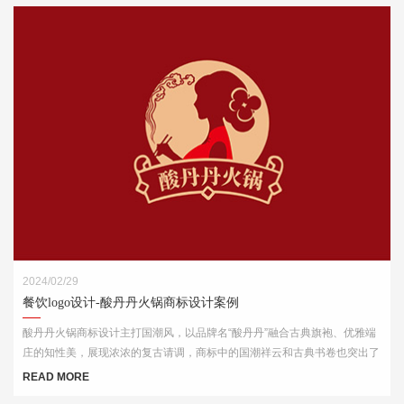
2024/02/29
餐饮logo设计-酸丹丹火锅商标设计案例
酸丹丹火锅商标设计主打国潮风，以品牌名“酸丹丹”融合古典旗袍、优雅端
庄的知性美，展现浓浓的复古请调，商标中的国潮祥云和古典书卷也突出了
中式元素，“祥云”又代表了吉祥，喜庆，幸福，更有人间烟火的气息，象征
READ MORE
这火锅的味道绝美，飘香四溢。