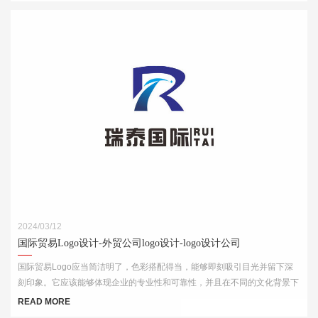
2024/03/12
国际贸易Logo设计-外贸公司logo设计-logo设计公司
国际贸易Logo应当简洁明了，色彩搭配得当，能够即刻吸引目光并留下深
刻印象。它应该能够体现企业的专业性和可靠性，并且在不同的文化背景下
都能够被理解和接受。此外，Logo的设计还需考虑到其在各种媒介上的应
READ MORE
用效果，如名片、网站、产品包装和宣传材料等。