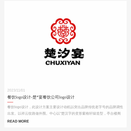
2023/11/01
餐饮logo设计-楚*宴餐饮公司logo设计
餐饮logo设计，此设计方案主要设计动机以突出品牌传统老字号的品牌调性
出发。以祥云纹路做外围。中心以“楚汉字的变形窗格轩辕造型，亭台楼阁
酒肆的视觉印象，链接企业的行业特征
READ MORE