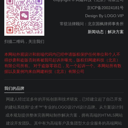
京ICP备20024181号
Design By
LOGO.VIP
常驻法律顾问：北京国枫律师事务所
新闻动态
|
解决方案
扫描二维码，关注我们
本网站外观设计和前端代码均已经申请版权保护任何单位和个人不
得抄袭和盗版否则将被我司起诉并曝光，版权归网建科技（北京）
有限公司所有。 对于盗版零容忍，见一个起诉一个。本网站所有数
据以及案例均来自网建科技（北京）有限公司
我们的品牌
网建人经过近多年的开拓创新和技术研发，已经建立起了自己开发
的建站系统和“企术™”专业的LOGO设计VI设计品牌。从方案设计到
成本规划提供整体完善网站制作解决方案，拥有高端的HTML5网站
建设开发团队。其中有为高端客户及集团型大企业服务的高端网站