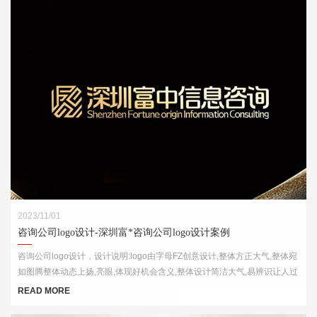
2023/11/01
咨询公司logo设计-深圳富*咨询公司logo设计案例
咨询公司logo设计，设计说明:logo由字母FZ创意设计,整体方正大气,整体宛
如图腾整体动态上扬,亮眼,体现好机会含义,整体设计简洁大气,易辨识让人过
目不忘
READ MORE