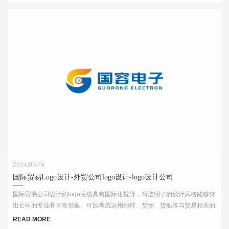
2024/03/29
国际贸易Logo设计-外贸公司logo设计-logo设计公司
国际贸易公司设计的logo应该具有国际化视野，简洁明了的设计风格能够突
出公司的专业和可靠形象。可以考虑运用地球、货物、货船等与贸易相关的
元素，结合简洁的字体和线条，突出公司的国际化特点。
READ MORE