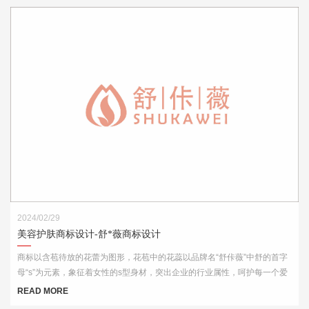
2024/02/29
美容护肤商标设计-舒*薇商标设计
商标以含苞待放的花蕾为图形，花苞中的花蕊以品牌名“舒佧薇”中舒的首字
母“s”为元素，象征着女性的s型身材，突出企业的行业属性，呵护每一个爱
美的你。
READ MORE