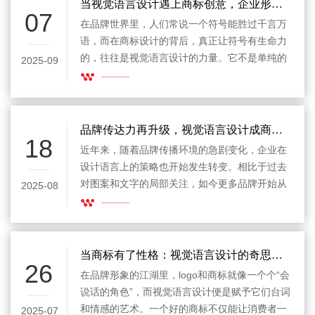
当视觉语言设计遇上商标创意，企业形象焕发新活力
07
在品牌世界里，人们常说一个符号能胜过千言万
语，而在商标设计的背后，真正让符号有生命力
的，往往是视觉语言设计的力量。它不是单纯的
2025-09
色彩搭配或图形构成，而是一种能与观者心灵对
话的表达方式，能让一个企业的精神、价值甚至
情感，透过简单的形态传递出去。
品牌传达力再升级，视觉语言设计成商标设计新焦点
18
近年来，随着品牌传播环境的急剧变化，企业在
设计语言上的策略也开始发生转变。相比于过去
对图案和文字的局部关注，如今更多品牌开始从
2025-08
整体出发，重视系统化表达。在这一背景下，视
觉语言设计 正逐渐成为商标设计领域的关键词
汇，引发了设计师、品牌方以及市场传播团队的
广泛关注。
当商标有了性格：视觉语言设计的奇思妙想
26
在品牌形象的江湖里，logo和商标就像一个个“会
说话的角色”，而视觉语言设计便是赋予它们台词
和情感的艺术。一个好的商标不仅能让消费者一
2025-07