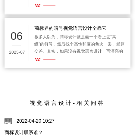
眼认出，还能“用眼神传递情绪”，告诉大家品牌
是高冷、可爱，还是幽默有趣。有人以为商标设
计只是画几个图形，但真正的高手懂得用视觉语
言让品牌“有话可说”。
商标界的暗号视觉语言设计全靠它
06
很多人以为，商标设计就是画一个看上去“高
级”的符号，然后找个高饱和度的色块一丢，就算
交差。其实，如果没有视觉语言设计，再漂亮的
2025-07
商标也只是一个冷冰冰的摆设，根本没有办法在
人群里“撩拨”到你的客户。
视觉语言设计-相关问答
2022-04-20 10:27
商标设计联系谁？