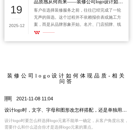
子、配个公司名就完事，它要帮品牌先把专业
品质感从何而来——装修公司logo设计如何体现品质
19
感、审美感和可信度递出去。
客户在选择装修服务之前，往往已经完成了一轮
无声的筛选。这个过程并不依赖报价表或施工方
案，而是从品牌形象开始。名片、门店招牌、线
2025-12
上页面中出现的标志，会在潜意识里影响判断方
向。因此，装修公司logo设计如何体现品质，已
经成为品牌推广中不可忽视的一环。
装修公司logo设计如何体现品质-相关
问答
2021-11-08 11:04
设计logo时，文字、字母和图形改怎样搭配，还是单独用图形或者汉字设计好呢？
设计logo时要怎么样选择logo元素不能单一确定，从客户角度出发，
需要什么和什么适合你才是选择logo元素的重点。