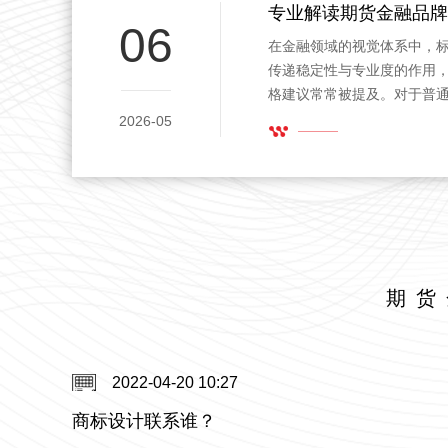
专业解读期货金融品牌l
06
在金融领域的视觉体系中，
传递稳定性与专业度的作用，
格建议常常被提及。对于普
时，会在短时间内形成判断
2026-05
彩和结构的共同影响。硬朗
现，与其能够传递清晰、稳
期货
2022-04-20 10:27
，还是单独用图形或者汉字设计好呢？
商标设计联系谁？