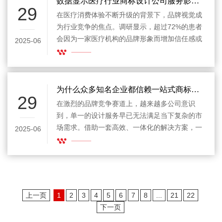
数据显示医疗行业商标设计公司服务影响品牌选择
29
在医疗消费体验不断升级的背景下，品牌视觉成
为行业竞争的焦点。调研显示，超过72%的患者
会因为一家医疗机构的品牌形象而增加信任感或
2025-06
选择意愿。医疗行业商标设计公司正以专业化、
体系化的服务，帮助企业和机构建立清晰的品牌
识别系统，推动医疗服务从理性竞争走向情感链
接。
为什么众多知名企业都信赖一站式商标设计公司
29
在激烈的品牌竞争赛道上，越来越多公司意识
到，单一的设计服务早已无法满足当下复杂的市
场需求。借助一套高效、一体化的解决方案，一
2025-06
站式商标设计公司正成为企业提升专业形象和市
场影响力的秘密武器。从品牌战略到创意执行，
从法律合规到多平台应用，这种全流程服务能帮
助企业省去繁琐对接和反复修改，用更短的时间
打造真正具备差异化的商标资产。
上一页
1
2
3
4
5
6
7
8
...
21
22
下一页