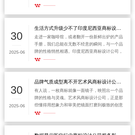
角，成为越来越多本土企业和跨国品牌青睐的合
作伙伴。商标不仅仅是一个图形或文字的组合，
它在法律上保护企业权益，更在消费者心中建立
起独特的信任感和联想。
生活方式升级少不了印度尼西亚商标设计公司助力
30
走进一家咖啡馆，或者翻开一份新鲜出炉的产品
手册，我们总能在无数不经意的瞬间，与一个品
牌的性格悄然相遇。印度尼西亚商标设计公司，
2025-06
正在用一份份精心打磨的作品，把这种看似寻常
的体验，变成一种深刻的生活方式，让品牌在用
户心里拥有更温柔也更真实的存在感。
品牌气质成型离不开艺术风商标设计公司助力
30
有人说，一枚商标就像一面镜子，映照出一个品
牌的性格与灵魂。艺术风商标设计公司，正是那
些懂得用想象力和审美把镜面打磨到极致的创意
2025-06
工匠。他们擅长把看似普通的符号与文字，悄悄
注入情绪与诗意，让一枚小小的logo成为品牌故
事里最耐人寻味的一句台词。