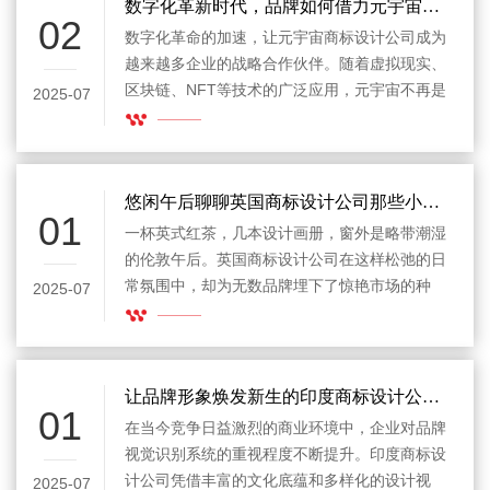
关键工具。选择一家专业的原创保证商标设计公
数字化革新时代，品牌如何借力元宇宙商标设计公司抢占先机
02
司，不只是为了在市场中脱颖而出，更是为了确
数字化革命的加速，让元宇宙商标设计公司成为
保每一份投入都能得到长久的安全保障。
越来越多企业的战略合作伙伴。随着虚拟现实、
区块链、NFT等技术的广泛应用，元宇宙不再是
2025-07
遥远的概念，而是品牌触达新用户、积累数字资
产、构建深度互动体验的重要舞台。相比传统的
平面标识，元宇宙商标不仅是视觉符号，更是跨
平台、跨生态的数字资产，直接关系到品牌的未
悠闲午后聊聊英国商标设计公司那些小秘密
01
来竞争力。无论是初创企业还是大型集团，都迫
一杯英式红茶，几本设计画册，窗外是略带潮湿
切需要专业的元宇宙商标设计公司，来打造既具
的伦敦午后。英国商标设计公司在这样松弛的日
辨识度又符合数字规范的全新标识系统。
常氛围中，却为无数品牌埋下了惊艳市场的种
2025-07
子。或许你对商标设计的印象，还停留在冷冰冰
的图形、严肃的调研报告和复杂的版权声明。但
在英国，很多设计工作室正在以一种更接近生活
的方式，把商标打造成企业与人们情感联结的符
让品牌形象焕发新生的印度商标设计公司解析
01
号。
在当今竞争日益激烈的商业环境中，企业对品牌
视觉识别系统的重视程度不断提升。印度商标设
计公司凭借丰富的文化底蕴和多样化的设计视
2025-07