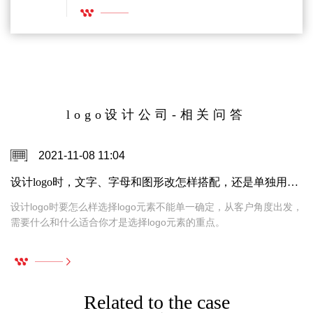
择外地的，其实这一点上我们很难达成一个共
识，在本地的话我们可以现场去观看，或者说去
查看它整体的一个进度，如果在外地的话，那可
能它的好评程度又比较高，那么在这种情况下，
我们应该如何去选择一个靠谱的logo技术公司，
其实是企业都比较头疼的问题，那么我们今天就
这两种情况去说一说他们的利端和弊端。
logo设计公司-相关问答
2021-11-08 11:04
设计logo时，文字、字母和图形改怎样搭配，还是单独用图形或者汉字设计好呢？
设计logo时要怎么样选择logo元素不能单一确定，从客户角度出发，
需要什么和什么适合你才是选择logo元素的重点。
Related to the case