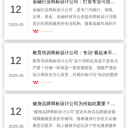
市场适应度。
金融行业商标设计公司：打造专业可信品牌形象的关键伙伴
12
金融行业商标设计公司，是专门为银行、保险、
证券、基金、金融科技等企业提供商标设计与视
觉识别系统服务的专业机构。随着金融市场的不
2025-05
断扩张和竞争加剧，越来越多金融企业开始意识
到，除了稳健的业务能力，一个具有辨识度、专
业感与信任力的品牌标志，也是企业赢得客户、
塑造品牌形象不可或缺的重要组成部分。
教育培训商标设计公司：专治“看起来不聪明”的Logo！
12
教育培训商标设计公司”这个词听起来是不是有点
严肃？仿佛一听就是一群穿着西装、满脸严谨的
设计师坐在办公室里，对着白板讨论“知识的图形
2025-05
表达”与“教育符号学的当代表达”。其实你错啦，
真正靠谱的教育培训商标设计公司，不但有脑
子，还有趣，能把一本正经的教育品牌，变得有
颜值、有气质、还有点“文化幽默感”。
健身品牌商标设计公司为何如此重要？打造专业形象的第一步
12
“健身品牌商标设计公司”是近年来在品牌建设领
域频频被提及的关键词。随着健身行业在大众健
康意识提升、线上健身兴起以及个性化健身服务
2025-05