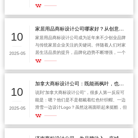
快速发展的推动下快速扩张，越来越多的新兴健
身品牌开始关注自身的视觉识别系统。其中，商
标作为品牌形象的第一印象，正扮演着举足轻重
的角色。而专业的健身品牌商标设计公司，正是
家居用品商标设计公司哪家好？从创意实力到服务体验的全面测评
10
帮助企业实现这一目标的关键力量。
家居用品商标设计公司​成为近年来不少创业品牌
与传统家居企业关注的关键词。伴随着人们对家
居生活品质的提升，品牌化趋势不断增强，一个
2025-05
好看的商标不仅仅是外观的加分项，更是消费者
信任的入口。一家合格的商标设计公司，能帮助
企业在第一时间传达出“专业、有品位、有识别
度”的形象。本文将以产品评测的方式，从设计水
加拿大商标设计公司：既能画枫叶，也能画出你的商业未来
10
平、行业经验、服务流程、价格体系和用户口碑
说到“加拿大商标设计公司”，很多人第一反应可
等多个角度，评估当前市场上家居用品商标设计
能是：嗯？他们是不是都戴着红色针织帽、一边
公司的实际表现。
滑雪一边设计Logo？虽然这画面听起来挺酷，但
2025-05
我们得说，现实中的他们——虽然确实很会滑雪
——但在商标设计这件事上，可是一点都
不“滑”。