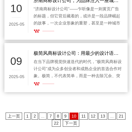
济南商标设计公司，为品牌注入一座城市的灵魂
10
“济南商标设计公司”——乍听像是一则黄页广告
的标题，但它背后藏着的，或许是一段品牌崛起
的故事，一次企业形象的重塑，甚至是一种城市
2025-05
气质的视觉化表达。商标设计，从来不是简单
的“画个图”，而是一种有温度、有策略、有美学
的品牌语言，而在泉水之城济南，这门看似“技术
性”的活，正悄然释放着创意与文化的融合魅力。
极简风商标设计公司：用最少的设计语言，表达最多的品牌价值
09
在当下品牌视觉快速迭代的时代，“极简风商标设
计公司”成为众多创业者和成熟企业的首选合作对
象。极简，不代表简单，而是一种去除冗余、突
2025-05
出核心的设计哲学。越来越多品牌意识到，喧闹
的市场环境中，唯有干净、精准、具识别度的视
觉形象，才能让人一眼记住。这正是极简风商标
设计公司的价值所在。
上一页
1
2
...
7
8
9
10
11
12
13
...
21
22
下一页