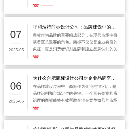
巨大的市场竞争力。因此，选择一家专业的互联
网行业商标设计公司至关重要。通过对不同设计
公司的评测，企业可以做出明智的选择，从而确
保商标设计与品牌定位相匹配，进一步提升市场
呼和浩特商标设计公司：品牌建设中的重要角色
07
影响力和用户认知度。
商标作为品牌的重要组成部分，在现代市场中扮
演着至关重要的角色。商标不仅仅是企业身份的
象征，更是消费者识别品牌和建立品牌认知的关
2025-05
键。随着市场竞争的加剧，越来越多的企业意识
到商标设计的战略意义，尤其是在地方性市场
中，商标的设计质量直接影响品牌的市场竞争力
和消费者的忠诚度。在这种背景下，呼和浩特商
为什么合肥商标设计公司对企业品牌至关重要
06
标设计公司应运而生，成为推动本地企业品牌建
在品牌建设过程中，商标作为企业的“面孔”，是
设的核心力量。
品牌识别和市场定位的关键。一个富有创意和辨
识度的商标能够有效帮助企业在竞争激烈的市场
2025-05
中脱颖而出。特别是在合肥这个快速发展的城
市，越来越多的企业开始注重商标设计的重要
性。因此，选择一家专业的合肥商标设计公司成
为了品牌建设中的重要一环。