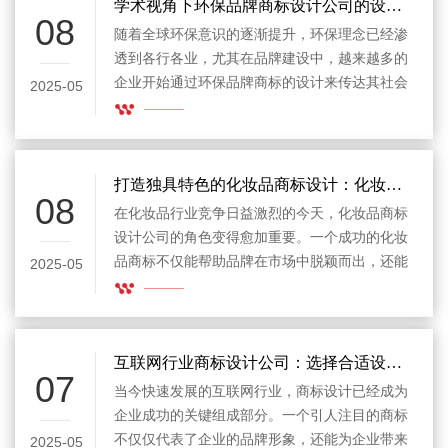
学术视角下环保品牌商标设计公司的设计与实践研究
08
随着全球环保意识的逐渐提升，环保理念已经渗
透到各行各业，尤其在品牌建设中，越来越多的
企业开始通过环保品牌商标的设计来传达其社会
2025-05
责任感和可持续发展的价值观。环保品牌商标设
计公司作为推动企业绿色转型的关键力量，正日
益成为研究和探讨的热点。本文将从学术视角出
发，分析环保品牌商标设计的核心要素以及设计
打造独具特色的化妆品商标设计：化妆品商标设计公司
08
公司在其中扮演的角色，并探讨其对品牌战略、
在化妆品行业竞争日益激烈的今天，化妆品商标
市场定位以及消费者认知的影响。
设计公司的角色变得愈加重要。一个成功的化妆
品商标不仅能帮助品牌在市场中脱颖而出，还能
2025-05
有效传递品牌的核心价值和理念。商标设计不仅
是美学的体现，更是品牌文化与市场定位的具体
化。那么，作为一家化妆品商标设计公司，如何
才能设计出既符合市场需求，又具备独特性的商
互联网行业商标设计公司：选择合适设计公司的关键要素
07
标呢？
当今快速发展的互联网行业，商标设计已经成为
企业成功的关键组成部分。一个引人注目的商标
不仅仅代表了企业的品牌形象，还能为企业带来
2025-05