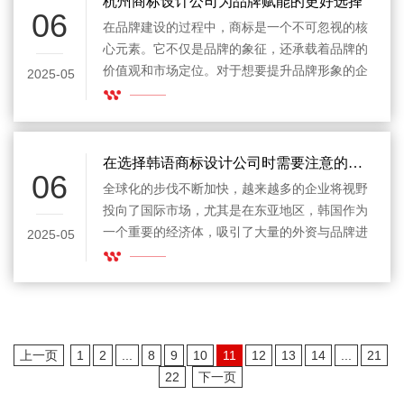
杭州商标设计公司为品牌赋能的更好选择
06
在品牌建设的过程中，商标是一个不可忽视的核
心元素。它不仅是品牌的象征，还承载着品牌的
价值观和市场定位。对于想要提升品牌形象的企
2025-05
业来说，选择一家专业的杭州商标设计公司至关
重要。随着市场竞争的日益激烈，一个独特且具
有吸引力的商标，能够有效地帮助品牌在消费者
心中建立深刻印象。因此，如何挑选合适的商标
在选择韩语商标设计公司时需要注意的要素
06
设计公司，成为了每一个企业成功的关键。
全球化的步伐不断加快，越来越多的企业将视野
投向了国际市场，尤其是在东亚地区，韩国作为
一个重要的经济体，吸引了大量的外资与品牌进
2025-05
入。要在韩国市场获得成功，一个符合本地文
化、语言和审美的商标是必不可少的。因此，选
择一家专业的韩语商标设计公司，成为了品牌能
够顺利进入韩国市场的重要步骤。
上一页
1
2
...
8
9
10
11
12
13
14
...
21
22
下一页