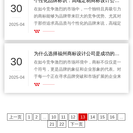
个性化品牌标识：高端定制商标设计公司的独特优势
30
之地。
在如今竞争激烈的市场中，一个独特且具吸引力
的商标能够为品牌带来巨大的竞争优势。尤其对
于那些追求高品质与个性化的品牌来说，高端定
2025-04
制商标设计公司成为了不可或缺的合作伙伴。通
过高端定制商标设计，公司不仅能在视觉上突显
品牌个性，还能通过精准的设计表达出品牌的核
心价值与文化理念，从而增强品牌的市场认同感
为什么选择福州商标设计公司是成功的第一步
30
和消费者忠诚度。
在如今竞争激烈的市场环境中，商标不仅仅是一
个符号，更是品牌的象征和企业形象的代表。对
于每一个正在寻求品牌突破和市场扩展的企业来
2025-04
说，选择一家专业的福州商标设计公司进行商标
设计至关重要。一个优秀的商标设计能够帮助企
业在众多竞争者中脱颖而出，增强品牌的识别度
并树立强有力的品牌形象。
上一页
1
2
...
10
11
12
13
14
15
16
...
21
22
下一页