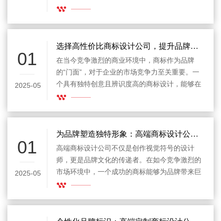
品牌的认知度和市场竞争力。个人商标设计公司
作为专业的商标设计服务提供商，帮助企业和个
人通过创意设计打造与众不同的商标，传达品牌
理念，增强市场影响力。商标设计不仅仅是艺术
选择高性价比商标设计公司，提升品牌价值
01
创作，它还是品牌战略的一部分，直接影响到品
在当今竞争激烈的商业环境中，商标作为品牌
牌的市场表现与客户的认同。
的“门面”，对于企业的市场竞争力至关重要。一
个具有独特创意且辨识度高的商标设计，能够在
2025-05
消费者心中留下深刻印象，并帮助品牌脱颖而
出。然而，许多初创企业和中小型企业往往面临
一个难题——如何在有限的预算下，获得高质量
的商标设计。选择一家高性价比商标设计公司，
为品牌塑造独特形象：高端商标设计公司的价值
01
成为了这些企业降低设计成本、提高品牌价值的
高端商标设计公司不仅是创作视觉符号的设计
重要途径。
师，更是品牌文化的传递者。在如今竞争激烈的
市场环境中，一个成功的商标能够为品牌带来巨
2025-05
大的竞争优势。商标作为品牌最直观的标识，承
载着品牌的价值和个性。而高端商标设计公司通
过其专业的设计能力和深刻的行业理解，帮助企
业打造与众不同的商标，使其在市场中占据一席