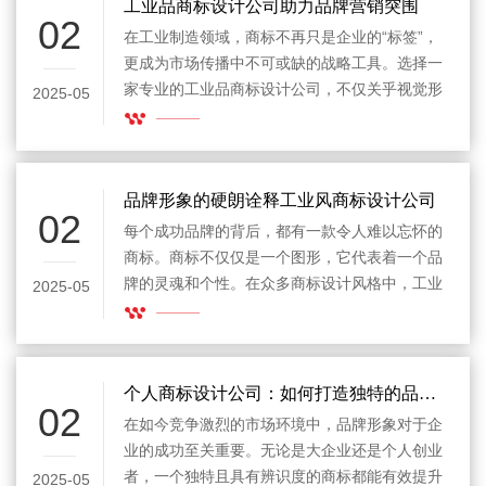
家合适的商标设计公司，不仅能够帮助企业提升
工业品商标设计公司助力品牌营销突围
02
品牌价值，还能在市场中赢得更多的消费者青
在工业制造领域，商标不再只是企业的“标签”，
睐。那么，如何选择广州商标设计公司，确保获
更成为市场传播中不可或缺的战略工具。选择一
得高质量的商标设计服务呢？
家专业的工业品商标设计公司，不仅关乎视觉形
2025-05
象的塑造，更是企业营销推广体系的重要一环。
品牌形象的硬朗诠释工业风商标设计公司
02
每个成功品牌的背后，都有一款令人难以忘怀的
商标。商标不仅仅是一个图形，它代表着一个品
牌的灵魂和个性。在众多商标设计风格中，工业
2025-05
风商标设计公司以其独特的审美和粗犷的风格，
吸引了大量企业的关注。工业风，以其原始、质
朴与简洁的特性，成为了现代商业中越来越流行
的选择，尤其是在追求力量感与专业感的行业
个人商标设计公司：如何打造独特的品牌形象
02
中，工业风商标设计正好满足了这一需求。
在如今竞争激烈的市场环境中，品牌形象对于企
业的成功至关重要。无论是大企业还是个人创业
者，一个独特且具有辨识度的商标都能有效提升
2025-05